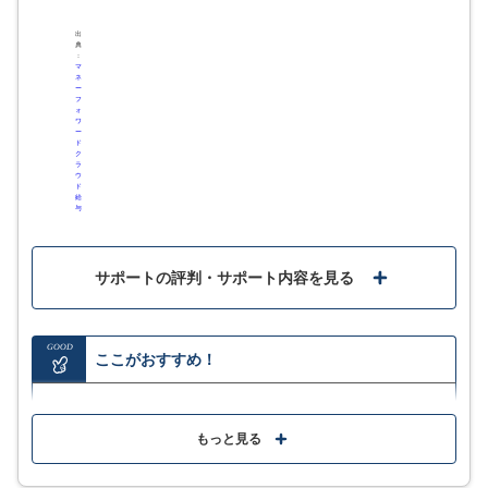
出
典
：
4
評価・口コミ
(一部抜粋)
マ
ネ
ー
フ
ォ
導入により、給与計算にかかる時間を大幅に削減できました。社
ワ
ー
会保険料や税金の自動計算機能のおかげで、法改正への対応も容
ド
易になり、ミスも格段に減りました。従業員への給与明細のWeb
ク
ラ
発行もスムーズで、ペーパーレス化にも貢献しています。また、
ウ
ド
他のジョブカンシリーズとの連携も期待できるため、今後の労務
給
管理全体の効率化にも繋がると思っています。
与
給与明細が電子化されたことで毎月の給与を場所や手段を選ばず
に確認することが可能になりした。 また年末調整などの注意を払
サポートの評判・サポート内容を見る
わなければいけない申請も画面上でサポートなどがあったため効
率が格段に上がりました。 (1つ前の回答と重複しますが)ジョブカ
ンシリーズアプリとの併用でより活用できると思います。
GOOD
ここがおすすめ！
今まで給与計算に毎月膨大な時間を割かれていたのですがこちら
のサービスを導入してから毎月の給与計算の時間がかなり短縮さ
れて驚いております。給与明細も社員にメールで送信できるので
勤怠管理や労務管理・マネジメントシステムなど外部
確認も楽だし作業がかなり高知化されたと感じています。自動給
サービスとの幅広い連携
与計算がとにかく楽で助かっています。どこからでもアクセスが
もっと見る
できるのも良い点です。
金融機関と連携でき、給与計算から振込までオンライ