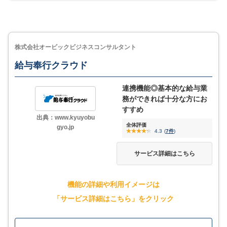
口コミをもっと見る
ンで完結
Web給与明細発行で経費も手間も削減
シンプルでわかりやすいモダンなUI
株式会社オービックビジネスコンサルタント
給与奉行クラウド
機能の詳細や利用イメージは
MORE
ここが少し気になる…
「サービス詳細はこちら」をクリック
連携機能◎基本的な給与業
務ができれば十分な方にお
源泉徴収票や年末調整には対応していない（マネー
すすめ
出典：www.kyuyobu
フォワード クラウド年末調整を導入する必要がある）
サービス詳細
全体評価
gyo.jp
4.3
(
7件
)
アラート機能がない
サービス詳細はこちら
4.4
評価・口コミ
(一部抜粋)
機能の詳細や利用イメージは
「サービス詳細はこちら」をクリック
ジョブカン給与計算を弊社の経理システムとして導入を行ってか
ら無駄に給与明細を作成する時間が省けました。多くの豊富な機
能が備わっており、弊社はとても感謝しております。勤怠と給与