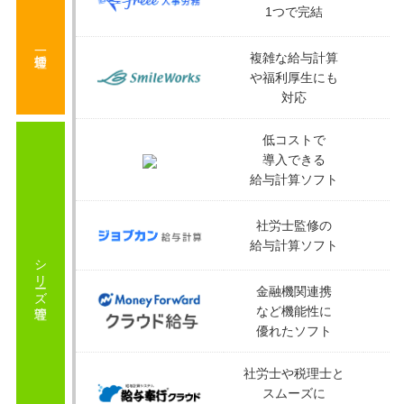
1つで完結
一括管理
複雑な給与計算
3.5
評価・口コミ
(一部抜粋)
や福利厚生にも
対応
生年月日を登録しておくとと保険料変更のタイミングでお知らせ
が出るのでミスがなくなった。 個人の明細画面に前月分も表示さ
低コストで
せるのでチェックがしやすい。 計算式を自分で作れるのでカスタ
マイズしやすい。 エクセルファイルに出力できる機能が便利。 エ
導入できる
クセルなので操作がしやすい。また、表示の変更も可能なので給
給与計算ソフト
与明細などで特別なケースに対応できる。 計算後に手入力で入
力や修正ができる。
社労士監修の
給与明細を細かく見て、給与のお金の流れを知ることができた。
給与計算ソフト
このサービスにしかない、特別な良さは正直感じられなかったの
シリーズ管理
で、他と特に変わりのない、普通の給与明細という印象を受け
た。
金融機関連携
など機能性に
口コミをもっと見る
優れたソフト
社労士や税理士と
スムーズに
サービス詳細