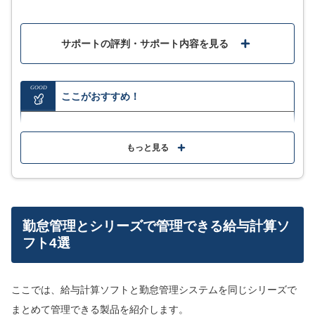
能ともリンクできるので、勤怠であったり毎年恒例の年末調整で
あったり、情報が共有できます。その点についてとても良いと感
じました。
サポートの評判・サポート内容を見る
本サービスを導入したことで、最も大きく解決した課題は、給与
計算におけるヒューマンエラーの削減です。以前は手作業で計算
を行っていたため、どうしてもミスが発生するリスクが伴いまし
GOOD
た。しかし、freee人事労務の導入により、この懸念が大幅に解消
ここがおすすめ！
され、正確性が向上したと実感しております。 また、freee会計と
の連携においても大きなメリットがありました。以前はExcelシー
トを介して連携作業を行っていましたが、今ではボタン一つで連
クラウドERPシステムで財務管理や販売管理・年末調
携が完了するようになり、劇的に業務効率が向上いたしました。
整・マイナンバー管理など、あらゆる給与計算業務を
もっと見る
これにより、経理担当者の負担が軽減され、他の重要な業務に時
完全網羅！
間を割けるようになった点も大きな利点であると感じています。
マウス操作を削除したテンキー入力で高速入力が可能
口コミをもっと見る
会計データを即時に集計し、損益計算書や決算書など
勤怠管理とシリーズで管理できる給与計算ソ
の書類を自動で作成できる
フト4選
MORE
ここが少し気になる…
実際に使用してみたレビューはこちら
ここでは、給与計算ソフトと勤怠管理システムを同じシリーズで
まとめて管理できる製品を紹介します。