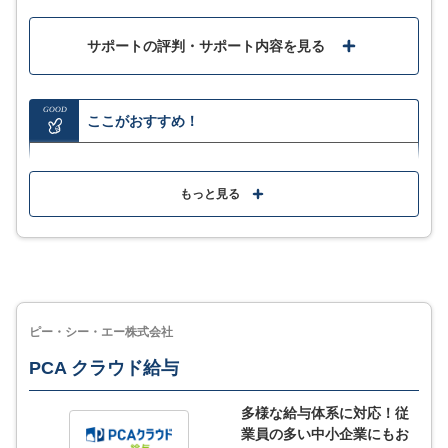
サポートの評判・サポート内容を見る
GOOD
ここがおすすめ！
最大2ヶ月無料でじっくり試せる
もっと見る
給与/年末調整の計算が自動でラクラク
従業員との面倒な書類のやり取りがオンラインで完結
Web明細配信を利用された方全員にプラン半額相当が
もらえるキャンペーンを実施中
ピー・シー・エー株式会社
PCA クラウド給与
MORE
ここが少し気になる…
多様な給与体系に対応！従
電話でのサポートや労務に関する相談はベーシックプ
業員の多い中小企業にもお