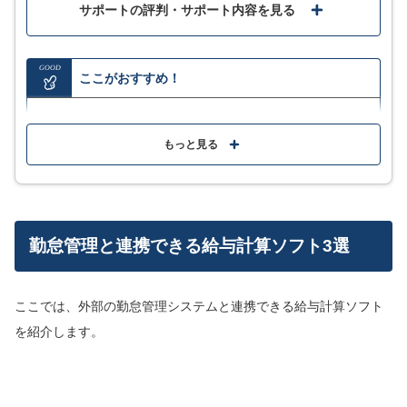
計算を連携して自動で給与計算を行ってくれるので経理事務が楽
サポートの評判・サポート内容を見る
出来ました。
MF会計やMFクラウド勤怠などの他サービスと一緒に導入するこ
とで、一気通貫で管理することができ、データの二重入力が不要
GOOD
ここがおすすめ！
になるため、業務効率化には繋がりました。また、給与明細を
Web上で各自確認できるため、配布の手間が省け、ペーパーレス
化が進みました。
給与処理はもちろん、賞与・明細送付や振込み・社保
関係や年末調整も行える
もっと見る
社会保険や所得税の計算を自動でしてくれるので計算間違いが基
本ないので手間がかからなくなりました。保険料が変わっても自
マイナンバー管理に対応しており、廃棄や暗号化・分
動で更新されるのでチェックするだけで済みます。給与明細も
PDFで出力できメールで送信でき、わざわさ自分で作成しなくて
割保管もできる
も良いのもメリットの一つです。それと、MFクラウド会計と連動
しているので自動で給与の仕訳の記帳がされるのが便利だと感じ
ています。時間の効率化に役立っています。
勤怠管理と連携できる給与計算ソフト3選
MORE
ここが少し気になる…
口コミをもっと見る
ここでは、外部の勤怠管理システムと連携できる給与計算ソフト
他サービスと連携する必要があり、1つの機能でバック
オフィス系を使いたい方には不向き
を紹介します。
他システムとの比較記事はこちら
4.3
評価・口コミ
(一部抜粋)