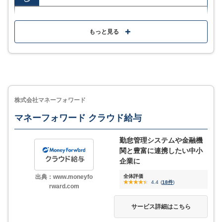
給与や賞与計算だけでなく通勤手当の自動計算にも対
応
もっと見る
ジンジャー給与 vs freee人事労務の機能・特徴
税務署や年金事業所といった役所に必要な帳簿を自動
の比較！【給与計算ソフト】
出力
Todoリストやメモ機能・途中入社や退職者の表示アシ
ストで、業務の抜け漏れを防ぐ
料金の機能の詳細や利用イメージは
株式会社マネーフォワード
「サービス詳細はこちら」をクリック
暗号化プロトコルSSL(256bit)採用や、IPアドレス制限
マネーフォワード クラウド給与
など万全のセキュリティ
勤怠管理システムや金融機
資料を無料ダウンロード
関と豊富に連携したい中小
MORE
ここが少し気になる…
企業に
サービス詳細
出典：www.moneyfo
全体評価
ジョブカンシリーズで連携できるものの、連携できる
4.4
(
18件
)
rward.com
機能には縛りがある
サービス詳細はこちら
サポート体制に不満の声も