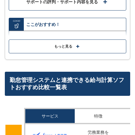
サポートの評判・サポート内容を見る
GOOD
ここがおすすめ！
サービス詳細
顧問先とはクラウド経由で共有でき、急な変更があっ
てっも給与計算結果を手早く送れる
もっと見る
顧問先5社で契約すると2年目以降の保守料金が無料に
なる
社労士有資格者や実務経験豊富なスタッフを揃え、サ
勤怠管理システムと連携できる給与計算ソフ
ポートも手厚い
トおすすめ比較一覧表
MORE
ここが少し気になる…
サービス
特徴
あくまでも社労士のための給与計算システムのため、
企業での導入の場合機能の過不足が気になる場合があ
労務業務を
る