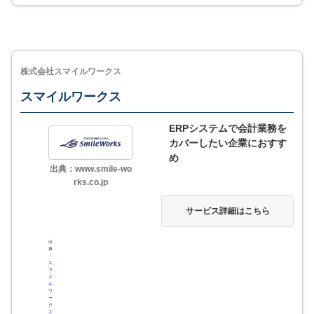
国内シェアNo.1のAWSを採用し企業のデータを厳重に
管理
アラート機能でイレギュラーな業務の抜け漏れを防ぐ
既存業務の見直しや操作法のレクチャーなど専任担当
株式会社スマイルワークス
が継続的にサポート
スマイルワークス
ERPシステムで会計業務を
MORE
ここが少し気になる…
カバーしたい企業におすす
め
出典：www.smile-wo
freee会計と連携した際の画面切替が手間
rks.co.jp
サービス詳細はこちら
4.5
評価・口コミ
(一部抜粋)
出
典
：
年末調整のDX化と給与計算の内製化
ス
マ
イ
ル
ワ
時間内と時間外の残業時間が別々に表示され、さらにそれぞれの
ー
ク
時給も記載されているところが良いと思います。 ほかのfreeeの機
ス