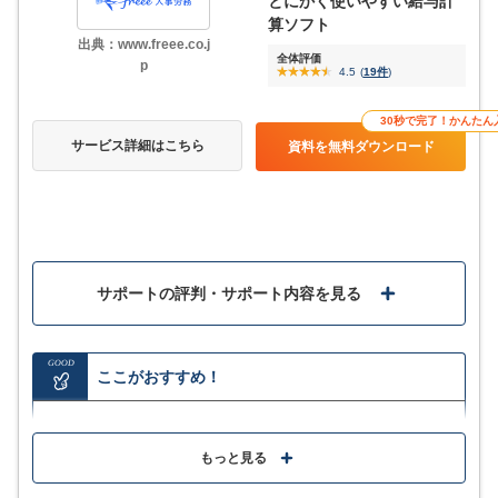
とにかく使いやすい給与計
算ソフト
出典：www.freee.co.j
全体評価
p
4.5
(
19件
)
30秒で完了！かんたん
サービス詳細はこちら
資料を無料ダウンロード
サポートの評判・サポート内容を見る
GOOD
ここがおすすめ！
従業員情報や給与計算などあらゆる人事労務情報がこ
れ1つで完結
もっと見る