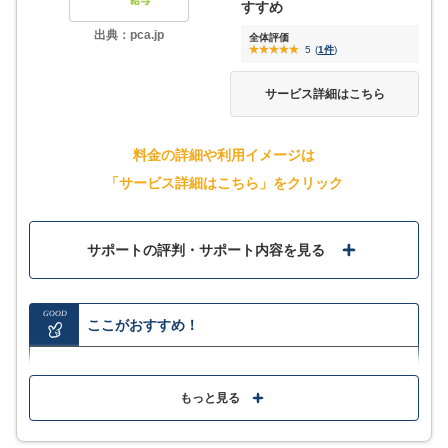
ラスプランのみ
すすめ
出典：pca.jp
全体評価
5
(
1件
)
4
評価・口コミ
(一部抜粋)
サービス詳細はこちら
まず第一に、給与計算・従業員管理において必要な機能は網羅さ
れています。 そして、社労士事務所等に給与・社会保険手続きを
料金の詳細や利用イメージは
アウトソーシングする際がたいへんスムーズでした。 特に社労士
「サービス詳細はこちら」をクリック
事務所においては、確実にやよい給与の経験者がいる為、他サー
ビスと比較しても注意事項や引継ぎ事項が少ないのはメリットの
一つだと思います。 このサービスで解決が難しい問題は大概年に
数件しか発生しないイレギュラーであるため、普段使いには差支
サポートの評判・サポート内容を見る
え無い事も助かる点です。
口コミをもっと見る
GOOD
ここがおすすめ！
他システムとの比較記事はこちら
100におよぶ給与項目設定で多様な企業環境や給与体
系に対応
もっと見る
年末調整や各種書類作成も申告データを入力するだけ