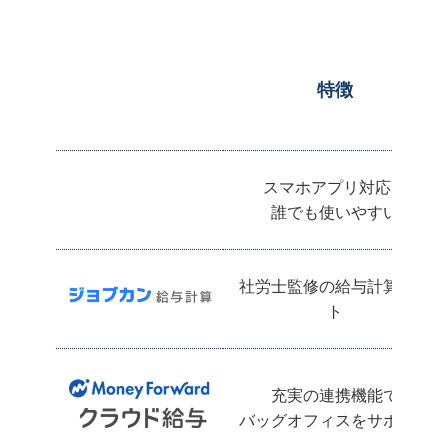
機能が充実しているが故に、コストがかかる
機能の詳細や利用イメージは
特徴
「サービス詳細はこちら」をクリック
【レビュー】freee人事労務を実際に登録して
使ってみた【使い方解説】
サービス詳細
スマホアプリ対応で
誰でも使いやすい
他サービスとの比較記事はこちら
社労士監修の給与計算ソフ
ト
充実の連携機能で
弥生給与 Nextと比
バッグオフィスをサポート
較