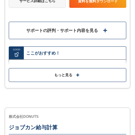
サービス詳細はこちら
資料を無料ダウンロード
サポートの評判・サポート内容を見る
GOOD
ここがおすすめ！
給与や賞与明細・源泉徴収票などインターネット上で
確認できペーパーレス化に
もっと見る
社会保険や労働保険・年末調整など年次業務にも対応
シリーズ連携で人事情報から給与計算・各種社会保険
の電子申請までジンジャーで完結
優れたUIで価格も安く気軽に導入しやすい
株式会社DONUTS
ジョブカン給与計算
MORE