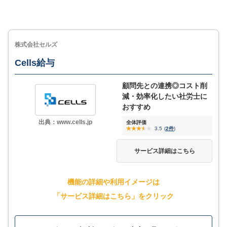
で完了
充実のサポート体制とセキュリティでトラブルにも迅
速に対応
株式会社セルズ
弥生給与 Next vs freee人事労務の機能・特徴を
Cells給与
徹底比較！【給与計算ソフト】
MORE
ここが少し気になる…
顧問先との連携◎コスト削
減・効率化したい社労士に
シンプルな機能性で大企業にはあまり向かない
機能の詳細や利用イメージは
おすすめ
「サービス詳細はこちら」をクリック
出典：www.cells.jp
全体評価
3.5
(
2件
)
5
評価・口コミ
(一部抜粋)
サービス詳細はこちら
公式サイトで申し込む
細かい手当・控除項目の管理や、労働形態が複雑な従業員グルー
プへの対応がスムーズになりました。また、法改正にも迅速に対
応されるので、業務負荷の軽減に繋がっています。帳票出力も自
機能の詳細や利用イメージは
サービス詳細
由度が高く、社内提出用と法定様式の両立がしやすくなりまし
「サービス詳細はこちら」をクリック
た。 初心者向けのツールではありませんが、とてもコスパの良い
優れた給与計算ツールです。
口コミをもっと見る