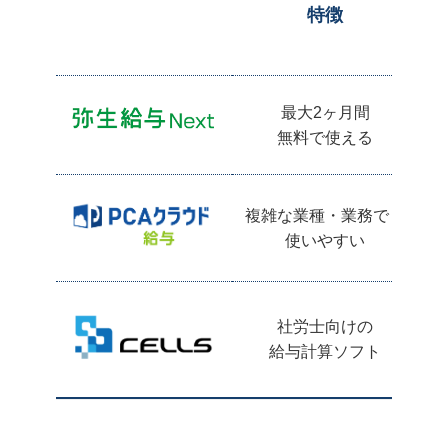
特徴
手当計算や法改正等に自動で対応してくれるため、計算ミスや対
応漏れの大幅な減少に貢献することができます。また紙媒体で配
布していたものを各自スマホ等で確認できるようになったこと
で、印刷物の作成・郵送の手間がなくなり、紙代や印刷代のコス
最大2ヶ月間
ト削減にもつながります。利用者の観点からも給与明細は分かり
小
やすく、なくしてしまいがちな紙媒体と違い、過去の給料や源泉
無料で使える
徴収をいつでもどこでも確認できます。
詳細の設定がしやすいことがメリットだと考えております。例え
ば、住宅手当や通勤手当などのやりやすさになります。またそれ
複雑な業種・業務でも
らの明細が見やすいです。また、まだ実施しておりませんが、年
末調整もしやすいと言う口コミを見て、決めたのも一つです。
使いやすい
マネーフォワード クラウド給与 vs freee人事労
務の機能・特徴を徹底比較！【給与計算ソフ
アクセスすればいつでも見られるというのがwebでのメリットで
ト】
す。 またPDFで保管もできるため便利です。 iOSではメモ帳機能
へも保管できたので手軽にスマホでも管理できるのも良い点で
す。
社労士向けの
給与計算ソフト
機能の詳細や利用イメージは
口コミをもっと見る
「サービス詳細はこちら」をクリック