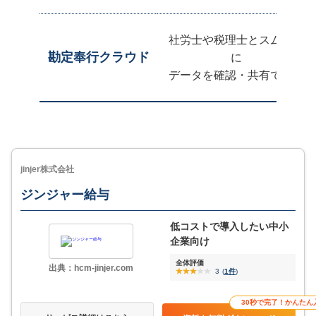
ジンジャー給与と比
較
社労士や税理士とスムーズ
勘定奉行クラウド
に
データを確認・共有できる
マネーフォワード ク
ラウド給与と比較
jinjer株式会社
機能の詳細や利用イメージは
ジンジャー給与
「サービス詳細はこちら」をクリック
低コストで導入したい中小
企業向け
資料を無料ダウンロード
全体評価
出典：hcm-jinjer.com
3
(
1件
)
サービス詳細
30秒で完了！かんたん