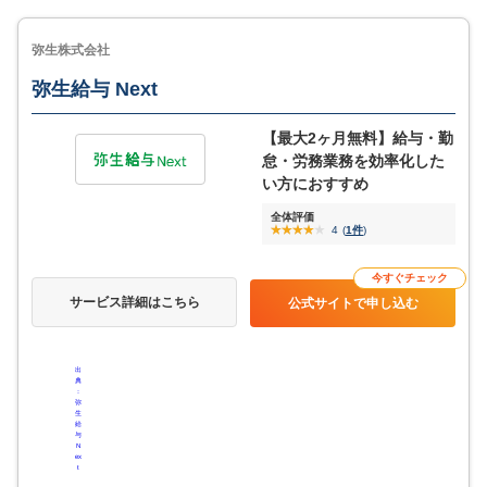
サービス詳細
サービス詳細
弥生株式会社
弥生給与 Next
【最大2ヶ月無料】給与・勤
怠・労務業務を効率化した
い方におすすめ
全体評価
4
(
1件
)
今すぐチェック
サービス詳細はこちら
公式サイトで申し込む
出
典
：
弥
生
給
与
N
ex
t