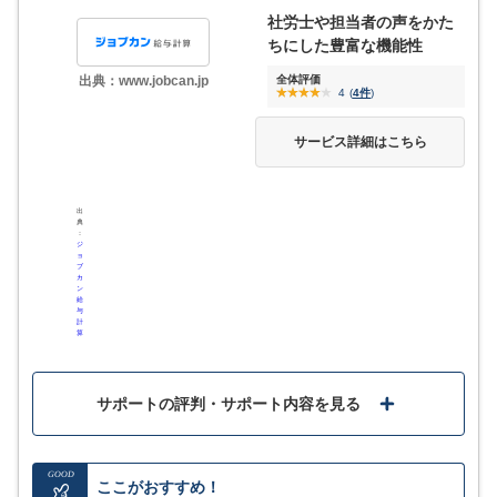
ここが少し気になる…
社労士や担当者の声をかた
ちにした豊富な機能性
所得税や住民税率は手動で変更する必要がある
全体評価
出典：www.jobcan.jp
4
(
4件
)
サービス詳細はこちら
3
評価・口コミ
(一部抜粋)
ジンジャー給与を導入したことで、勤怠データの手入力ほぼ不要
出
典
になり、業務負担が大幅に軽減されました。給与計算のミスも減
：
り、確認作業の時間短縮にもつながっています。クラウド上で作
ジ
ョ
業できるため、場所を問わず作業できる点もメリットです。
ブ
カ
ン
給
口コミをもっと見る
与
計
算
他システムとの比較記事はこちら
サポートの評判・サポート内容を見る
GOOD
ここがおすすめ！