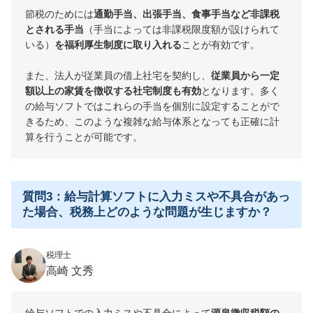
節税のためには
通勤手当、出張手当、食事手当など非課税
とされる手当
（手当によっては非課税限度額が設けられて
いる）
を福利厚生制度に取り入れる
ことが有効です。
また、法人が従業員の借上社宅を契約し、
従業員から一定
額以上の家賃を徴収する社宅制度も有効
となります。多く
の給与ソフトではこれらの手当を個別に設定することがで
きるため、このような複雑な給与体系となっても正確に計
算を行うことが可能です。
質問3：給与計算ソフトに入力ミスや不具合があっ
た場合、税務上どのような問題が生じますか？
税理士
高崎 文秀
給与ソフトでの入力ミスや不具合によって
源泉徴収税額の