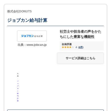
資料を無料ダウンロード
株式会社DONUTS
MORE
ここが少し気になる…
ジョブカン給与計算
サービス詳細
freee会計と連携した際の画面切替が手間
社労士や担当者の声をかた
ちにした豊富な機能性
全体評価
出典：www.jobcan.jp
4.5
評価・口コミ
(一部抜粋)
4
(
4件
)
サービス詳細はこちら
給与の確認や年末調整などを一元的にできる
特に年末調整の手続きが楽になりました。今まで手書きの専用紙
出
に記述していましたが、年末の忙しい時期に対応するのも億劫に
典
：
なりますし、書き直すのも時間が勿体無いと感じていました。こ
ジ
のソフトを使うことで、自分の余裕のあるタイミングで答えて完
ョ
ブ
成させることができますし、マイナンバーなどが必要になった際
カ
ン
も撮影するだけで済みますから、年末調整が苦に感じなくなりま
給
した。
与
計
算
給料手当支給に伴う年金、社会保険料の算出にあたり、都道府県
毎で違う料率をサービス側で把握しているため、計算、検算が不