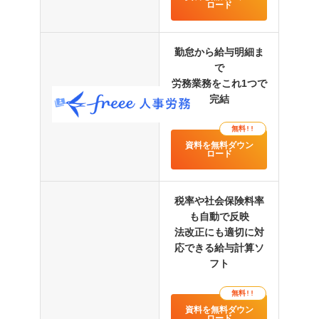
ロード
勤怠から給与明細ま
で
労務業務をこれ1つで
完結
無料!!
資料を無料ダウン
ロード
税率や社会保険料率
も自動で反映
法改正にも適切に対
応できる給与計算ソ
フト
無料!!
資料を無料ダウン
ロード