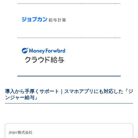
社労
給与計
充実の
バック
サ
導入から手厚くサポート｜スマホアプリにも対応した「ジ
ンジャー給与」
jinjer株式会社