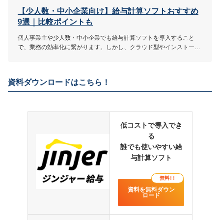
アラート機能がない
【少人数・中小企業向け】給与計算ソフトおすすめ
9選｜比較ポイントも
個人事業主や少人数・中小企業でも給与計算ソフトを導入すること
4.4
評価・口コミ
(一部抜粋)
で、業務の効率化に繋がります。しかし、クラウド型やインストール
型など種類が多く迷ってしまう場合も。本記事では、少人数や中小企
業向け給与計算ソフトの選び方とともに、おすすめ9選を紹介しま
社会保険や所得税の計算を自動でしてくれるので計算間違いが基
す。
本ないので手間がかからなくなりました。保険料が変わっても自
資料ダウンロードはこちら！
動で更新されるのでチェックするだけで済みます。給与明細も
PDFで出力できメールで送信でき、わざわさ自分で作成しなくて
も良いのもメリットの一つです。それと、MFクラウド会計と連動
しているので自動で給与の仕訳の記帳がされるのが便利だと感じ
ています。時間の効率化に役立っています。
低コストで導入でき
る
Excelでの手入力で管理していた時は個々人で入力ミスが発生して
いないか人的労力を投下し確認していましたが、本サービス導入
誰でも使いやすい給
に伴い入力ミスの箇所を視覚的アラート機能で通知されるので確
与計算ソフト
認に人的労力を割かずにコア業務へ集中できるようになりまし
た。
無料!!
MF会計やMFクラウド勤怠などの他サービスと一緒に導入するこ
資料を無料ダウン
ロード
とで、一気通貫で管理することができ、データの二重入力が不要
になるため、業務効率化には繋がりました。また、給与明細を
Web上で各自確認できるため、配布の手間が省け、ペーパーレス