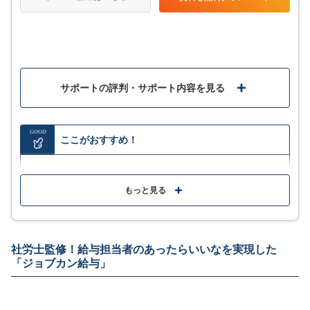
口コミをもっと見る
他システムとの比較記事はこちら
サポートの評判・サポート内容を見る
GOOD
ここがおすすめ！
従業員情報や給与計算などあらゆる人事労務情報がこ
れ1つで完結
もっと見る
ジンジャー給与 vs freee人事労務の機能・特徴
の比較！【給与計算ソフト】
国内シェアNo.1のAWSを採用し企業のデータを厳重に
管理
社労士監修！給与担当者のあったらいいなを実現した
アラート機能でイレギュラーな業務の抜け漏れを防ぐ
料金の機能の詳細や利用イメージは
「ジョブカン給与」
「サービス詳細はこちら」をクリック
既存業務の見直しや操作法のレクチャーなど専任担当
が継続的にサポート