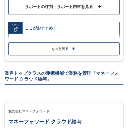
要で自動処理でき、月例の面倒な事務が軽減できた。
サポートの評判・サポート内容を見る
口コミをもっと見る
GOOD
ここがおすすめ！
給与や賞与計算だけでなく通勤手当の自動計算にも対
応
もっと見る
実際に使用してみたレビューはこちら
税務署や年金事業所といった役所に必要な帳簿を自動
出力
業界トップクラスの連携機能で業務を管理「マネーフォ
Todoリストやメモ機能・途中入社や退職者の表示アシ
ワード クラウド給与」
ストで、業務の抜け漏れを防ぐ
暗号化プロトコルSSL(256bit)採用や、IPアドレス制限
など万全のセキュリティ
【レビュー】freee人事労務を実際に登録して
株式会社マネーフォワード
使ってみた【使い方解説】
MORE
ここが少し気になる…
マネーフォワード クラウド給与