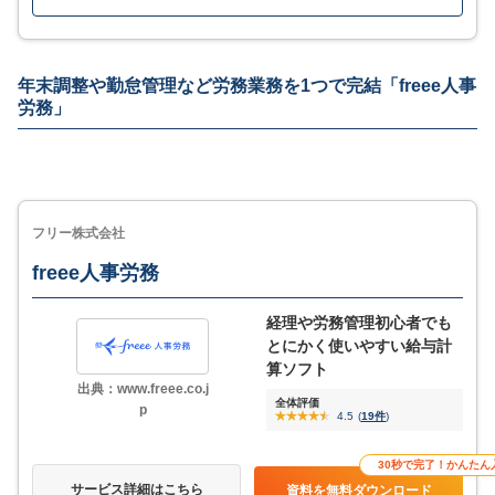
社会保険や労働保険・年末調整など年次業務にも対応
シリーズ連携で人事情報から給与計算・各種社会保険
年末調整や勤怠管理など労務業務を1つで完結「freee人事
の電子申請までジンジャーで完結
労務」
優れたUIで価格も安く気軽に導入しやすい
MORE
ここが少し気になる…
フリー株式会社
freee人事労務
所得税や住民税率は手動で変更する必要がある
経理や労務管理初心者でも
とにかく使いやすい給与計
3
評価・口コミ
(一部抜粋)
算ソフト
出典：www.freee.co.j
全体評価
p
4.5
(
19件
)
ジンジャー給与を導入したことで、勤怠データの手入力ほぼ不要
になり、業務負担が大幅に軽減されました。給与計算のミスも減
り、確認作業の時間短縮にもつながっています。クラウド上で作
30秒で完了！かんたん
業できるため、場所を問わず作業できる点もメリットです。
サービス詳細はこちら
資料を無料ダウンロード