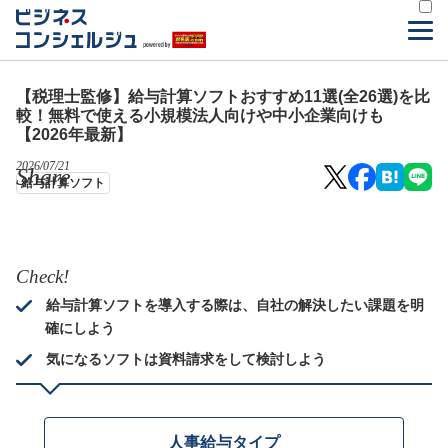
【税理士監修】給与計算ソフトおすすめ11選(全26選)を比
較！無料で使える小規模法人向けや中小企業向けも
【2026年最新】
2026/07/21
Share
給与計算ソフト
Check!
給与計算ソフトを導入する際は、自社の解決したい課題を明
確にしよう
気になるソフトは資料請求をして検討しよう
人事給与タイプ