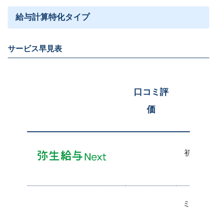
務の機能・特徴を徹底比較！【給与計算ソフ
ト】
給与計算特化タイプ
機能の詳細や利用イメージは
サービス早見表
「サービス詳細はこちら」をクリック
口コミ評
サービス詳細
価
初年度1
ミス自動