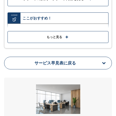
らはデジタルで管理できるようになり、エンドユーザ側からして
機能の詳細や利用イメージは
も管理がしやすくなった。また年末調整の作業も非常にわかりや
すく簡単にできるようになったため、本業への支障がなくなっ
「サービス詳細はこちら」をクリック
GOOD
た。
ここがおすすめ！
口コミをもっと見る
勤怠管理や労務管理・マネジメントシステムなど外部
資料を無料ダウンロード
サービスとの幅広い連携
もっと見る
金融機関と連携でき、給与計算から振込までオンライ
サービス詳細
ンで完結
機能の詳細や利用イメージは
Web給与明細発行で経費も手間も削減
サービス早見表に戻る
「サービス詳細はこちら」をクリック
シンプルでわかりやすいモダンなUI
サービス詳細
MORE
ここが少し気になる…
源泉徴収票や年末調整には対応していない（マネー
フォワード クラウド年末調整を導入する必要がある）