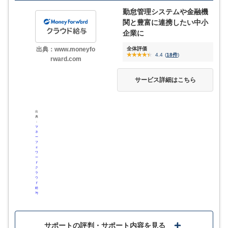
勤怠管理システムや金融機
ジョブカンシリーズで連携できるものの、連携できる
他サービスとの比較記事はこちら
関と豊富に連携したい中小
機能には縛りがある
企業に
サポート体制に不満の声も
出典：www.moneyfo
全体評価
4.4
(
18件
)
rward.com
サービス詳細はこちら
4
評価・口コミ
(一部抜粋)
弥生給与 Nextと比
較
給与明細が電子化されたことで毎月の給与を場所や手段を選ばず
出
に確認することが可能になりした。 また年末調整などの注意を払
典
ジンジャー給与と比
：
わなければいけない申請も画面上でサポートなどがあったため効
マ
較
ネ
率が格段に上がりました。 (1つ前の回答と重複しますが)ジョブカ
ー
フ
ンシリーズアプリとの併用でより活用できると思います。
ォ
ワ
ー
今まで給与計算に毎月膨大な時間を割かれていたのですがこちら
ド
ク
のサービスを導入してから毎月の給与計算の時間がかなり短縮さ
ラ
ウ
れて驚いております。給与明細も社員にメールで送信できるので
ド
確認も楽だし作業がかなり高知化されたと感じています。自動給
給
与
与計算がとにかく楽で助かっています。どこからでもアクセスが
マネーフォワード ク
できるのも良い点です。
ラウド給与と比較
これまで紙で給与明細を発行していたがジョブカンを導入してか
サポートの評判・サポート内容を見る