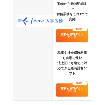
化が進みました。
勤怠から給与明細ま
で
口コミをもっと見る
労務業務をこれ1つで
完結
無料!!
資料を無料ダウン
ロード
他システムとの比較記事はこちら
税率や社会保険料率
も自動で反映
法改正にも適切に対
応できる給与計算ソ
フト
無料!!
資料を無料ダウン
ロード
マネーフォワード クラウド給与 vs freee人事労