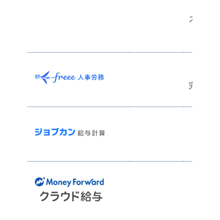
スマホア
誰でも
労務業
完結査と
社労
給与計
充実の
バック
サ