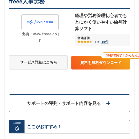
freee人事労務
所得税や住民税率は手動で変更する必要がある
経理や労務管理初心者でも
とにかく使いやすい給与計
3
評価・口コミ
(一部抜粋)
算ソフト
出典：www.freee.co.j
全体評価
p
4.5
(
19件
)
ジンジャー給与を導入したことで、勤怠データの手入力ほぼ不要
になり、業務負担が大幅に軽減されました。給与計算のミスも減
り、確認作業の時間短縮にもつながっています。クラウド上で作
30秒で完了！かんたん
業できるため、場所を問わず作業できる点もメリットです。
サービス詳細はこちら
資料を無料ダウンロード
口コミをもっと見る
他システムとの比較記事はこちら
サポートの評判・サポート内容を見る
GOOD
ここがおすすめ！