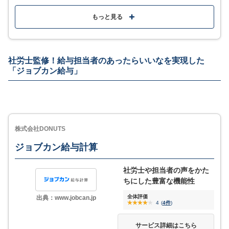
従業員情報や給与計算などあらゆる人事労務情報がこ
れ1つで完結
もっと見る
ジンジャー給与 vs freee人事労務の機能・特徴
の比較！【給与計算ソフト】
国内シェアNo.1のAWSを採用し企業のデータを厳重に
管理
社労士監修！給与担当者のあったらいいなを実現した
アラート機能でイレギュラーな業務の抜け漏れを防ぐ
料金の機能の詳細や利用イメージは
「ジョブカン給与」
「サービス詳細はこちら」をクリック
既存業務の見直しや操作法のレクチャーなど専任担当
が継続的にサポート
資料を無料ダウンロード
株式会社DONUTS
MORE
ここが少し気になる…
ジョブカン給与計算
サービス詳細
freee会計と連携した際の画面切替が手間
社労士や担当者の声をかた
ちにした豊富な機能性
全体評価
出典：www.jobcan.jp
4.5
評価・口コミ
(一部抜粋)
4
(
4件
)
サービス詳細はこちら
前に使用をしていたシステムが１０年近く同じものを使っていた