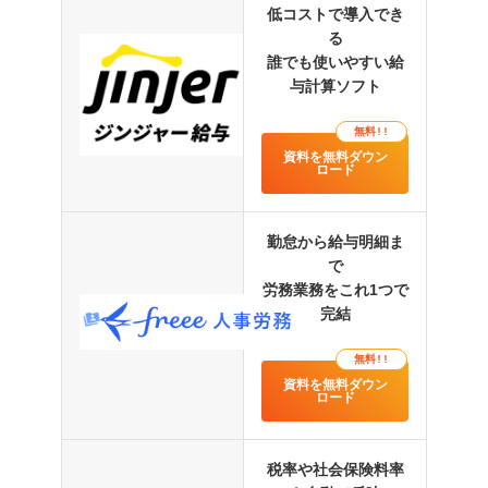
勤怠データの取り込みさえすればほぼワンボタンで完結する。新
低コストで導入でき
設子会社で人数が少ないだけに工数をかけるわけにはいかない状
る
態でしたので、この簡単さは大きなメリットでした。 また、クラ
ウドサービスなだけあってソフトのインストールが必要無いこと
誰でも使いやすい給
も大きなメリットでした。 最近は当サービスが給与計算ソフトの
与計算ソフト
主流となりつつある為、中途採用した従業員も利用経験があるこ
とがほとんどだった為、引継ぎにかかる時間を削減できることも
無料!!
良い点の一つであると感じております。
資料を無料ダウン
ロード
社会保険や所得税の計算を自動でしてくれるので計算間違いが基
本ないので手間がかからなくなりました。保険料が変わっても自
動で更新されるのでチェックするだけで済みます。給与明細も
PDFで出力できメールで送信でき、わざわさ自分で作成しなくて
勤怠から給与明細ま
も良いのもメリットの一つです。それと、MFクラウド会計と連動
で
しているので自動で給与の仕訳の記帳がされるのが便利だと感じ
ています。時間の効率化に役立っています。
労務業務をこれ1つで
完結
口コミをもっと見る
無料!!
資料を無料ダウン
ロード
税率や社会保険料率
他システムとの比較記事はこちら