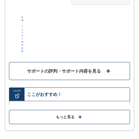
のでUIなどが古臭いところがあったが、新しいサービスだったの
で既存のユーザーも使いやすかった。また中途入社の方も前職で
同様のシステムを使っていた方が増え、業務キャッチアップが以
出
前よりも早くなった印象。
典
：
ジ
ョ
給与明細や社会保険などの管理がとてもスムーズになり業務が効
ブ
率化され作業時間が大幅に削減されます。無駄に紙使用が減り、
カ
ン
従業員一人一人に時間をかける事が減った。従業員が増えても柔
給
与
軟に対応できるので長期的な利用が出来ます。
計
算
社員の事務手続系タスクを一元管理しやすくなったと思います。
処理ミスや申請漏れに関してもアラートのようになるためミスが
わかりやすく軽減したように感じます。 年末調整も社員が各自で
サポートの評判・サポート内容を見る
行うため、管理側のタスク量も大幅削減ができていました。
口コミをもっと見る
GOOD
ここがおすすめ！
給与や賞与計算だけでなく通勤手当の自動計算にも対
応
もっと見る
実際に使用してみたレビューはこちら
税務署や年金事業所といった役所に必要な帳簿を自動
出力