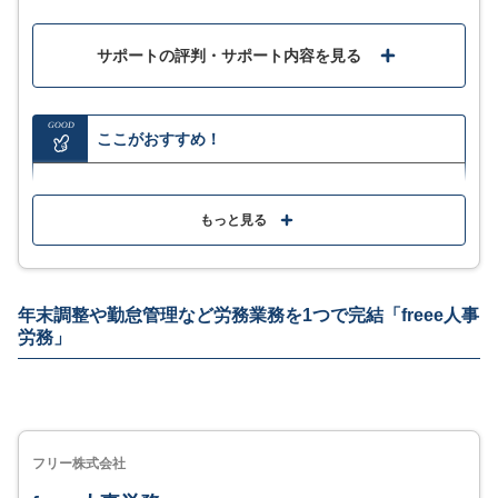
サポートの評判・サポート内容を見る
GOOD
ここがおすすめ！
給与や賞与明細・源泉徴収票などインターネット上で
確認できペーパーレス化に
もっと見る
社会保険や労働保険・年末調整など年次業務にも対応
シリーズ連携で人事情報から給与計算・各種社会保険
年末調整や勤怠管理など労務業務を1つで完結「freee人事
の電子申請までジンジャーで完結
労務」
優れたUIで価格も安く気軽に導入しやすい
MORE
ここが少し気になる…
フリー株式会社