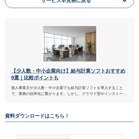
サービス早見表に戻る
「サービス詳細はこちら」をクリック
シンプルでわかりやすいモダンなUI
サービス詳細
MORE
ここが少し気になる…
源泉徴収票や年末調整には対応していない（マネー
フォワード クラウド年末調整を導入する必要がある）
アラート機能がない
【少人数・中小企業向け】給与計算ソフトおすすめ
9選｜比較ポイントも
個人事業主や少人数・中小企業でも給与計算ソフトを導入すること
4.4
評価・口コミ
(一部抜粋)
で、業務の効率化に繋がります。しかし、クラウド型やインストール
型など種類が多く迷ってしまう場合も。本記事では、少人数や中小企
業向け給与計算ソフトの選び方とともに、おすすめ9選を紹介しま
Excelでの手入力で管理していた時は個々人で入力ミスが発生して
す。
いないか人的労力を投下し確認していましたが、本サービス導入
資料ダウンロードはこちら！
に伴い入力ミスの箇所を視覚的アラート機能で通知されるので確
認に人的労力を割かずにコア業務へ集中できるようになりまし
た。