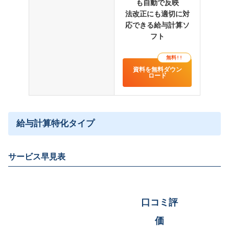
も自動で反映
法改正にも適切に対
応できる給与計算ソ
フト
無料!!
資料を無料ダウン
ロード
給与計算特化タイプ
マネーフォワード クラウド給与 vs freee人事労
務の機能・特徴を徹底比較！【給与計算ソフ
ト】
サービス早見表
機能の詳細や利用イメージは
「サービス詳細はこちら」をクリック
口コミ評
価