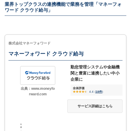
業界トップクラスの連携機能で業務を管理「マネーフォ
Todoリストやメモ機能・途中入社や退職者の表示アシ
ワード クラウド給与」
ストで、業務の抜け漏れを防ぐ
暗号化プロトコルSSL(256bit)採用や、IPアドレス制限
など万全のセキュリティ
株式会社マネーフォワード
【レビュー】freee人事労務を実際に登録して
MORE
ここが少し気になる…
使ってみた【使い方解説】
マネーフォワード クラウド給与
勤怠管理システムや金融機
ジョブカンシリーズで連携できるものの、連携できる
関と豊富に連携したい中小
機能には縛りがある
他サービスとの比較記事はこちら
企業に
サポート体制に不満の声も
出典：www.moneyfo
全体評価
4.4
(
18件
)
rward.com
サービス詳細はこちら
4
評価・口コミ
(一部抜粋)
弥生給与 Nextと比
導入により、給与計算にかかる時間を大幅に削減できました。社
較
出
会保険料や税金の自動計算機能のおかげで、法改正への対応も容
典
：