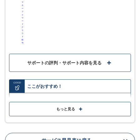
易になり、ミスも格段に減りました。従業員への給与明細のWeb
マ
ジンジャー給与と比
ネ
発行もスムーズで、ペーパーレス化にも貢献しています。また、
ー
較
フ
他のジョブカンシリーズとの連携も期待できるため、今後の労務
ォ
管理全体の効率化にも繋がると思っています。
ワ
ー
ド
ク
給与明細が電子化されたことで毎月の給与を場所や手段を選ばず
ラ
ウ
に確認することが可能になりした。 また年末調整などの注意を払
ド
わなければいけない申請も画面上でサポートなどがあったため効
給
与
率が格段に上がりました。 (1つ前の回答と重複しますが)ジョブカ
ンシリーズアプリとの併用でより活用できると思います。
マネーフォワード ク
ラウド給与と比較
これまで紙で給与明細を発行していたがジョブカンを導入してか
サポートの評判・サポート内容を見る
らはデジタルで管理できるようになり、エンドユーザ側からして
も管理がしやすくなった。また年末調整の作業も非常にわかりや
すく簡単にできるようになったため、本業への支障がなくなっ
機能の詳細や利用イメージは
GOOD
た。
ここがおすすめ！
「サービス詳細はこちら」をクリック
口コミをもっと見る
勤怠管理や労務管理・マネジメントシステムなど外部
サービスとの幅広い連携
もっと見る
資料を無料ダウンロード
金融機関と連携でき、給与計算から振込までオンライ
ンで完結
サービス詳細
機能の詳細や利用イメージは
Web給与明細発行で経費も手間も削減