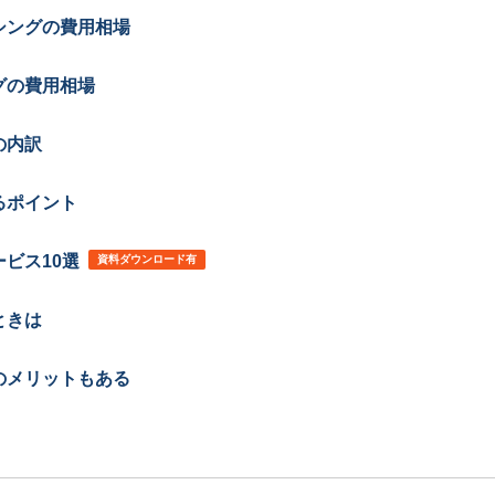
シングの費用相場
グの費用相場
の内訳
るポイント
ビス10選
資料ダウンロード有
ときは
のメリットもある