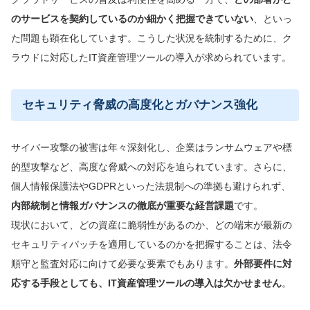
のサービスを契約しているのか細かく把握できていない
、といっ
た問題も顕在化しています。こうした状況を統制するために、ク
ラウドに対応したIT資産管理ツールの導入が求められています。
セキュリティ脅威の高度化とガバナンス強化
サイバー攻撃の被害は年々深刻化し、企業はランサムウェアや標
的型攻撃など、高度な脅威への対応を迫られています。さらに、
個人情報保護法やGDPRといった法規制への準拠も避けられず、
内部統制と情報ガバナンスの徹底が重要な経営課題
です。
現状において、どの資産に脆弱性があるのか、どの端末が最新の
セキュリティパッチを適用しているのかを把握することは、法令
順守と監査対応に向けて必要な要素でもあります。
外部要件に対
応する手段としても、IT資産管理ツールの導入は欠かせません
。