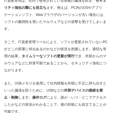
IT資産管理は、社内で使用されている情報の漏洩を防ぎ、
セキュ
リティ強化の際にも役立ち
ます。例えば、PC内のOSやアプリ
ケーションソフト、Webブラウザのバージョンが古い場合には、
ソフトの脆弱性を突いたマルウェアなどの攻撃を受けてしまいま
す。
そこで、IT資産管理ツールにより、ソフトが更新されていないPC
がどこの部署に何台あるのかなどの状況を把握します。適切な管
理の結果、
タイムリーなソフトの更新が実行
でき、外部からのマ
ルウェアなどに対策可能であることから、セキュリティ強化につ
ながります。
また、USBメモリを使用して社内情報を外部に不正に持ち出すと
いった漏洩を防ぐために、USBなどの
外部デバイスの接続を禁
止・制御
します。
操作ログ
により、誰が・いつ・どこでアクセス
したかなどの状況がわかることで、後の対処にも役立てることが
可能です。