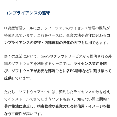
コンプライアンスの遵守
IT資産管理ツールには、ソフトウェアのライセンス管理の機能が
搭載されています。これをベースに、企業の法令遵守に関わる
コ
ンプライアンスの遵守・内部統制の強化の面でも活用
できます。
多くの企業において、SaaSやクラウドサービスから提供される外
部のソフトウェアを利用するケースでは、
ライセンス契約を結
び、ソフトウェア
が必要な
部署ごとに
各PC端末など
に割り振って
提供
しています。
ただし、ソフトウェアの中には、契約したライセンスの数を超え
てインストールできてしまうソフトもあり、知らない間に
契約・
著作権法
に違反し、損害賠償や企業の社会的信用・イメージを損
なう
可能性が高いです。