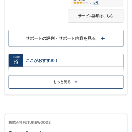
3
(
2件
)
サービス詳細はこちら
サポートの評判・サポート内容を見る
GOOD
ここがおすすめ！
140万社以上の企業から検索し、30項目以上の絞り込
みにも対応
もっと見る
営業リストを作成した後は、ワンストップでメール配
信や分析が可能
誰でも手早く一斉配信でき、営業管理まで行える機能
性の高さ
株式会社FUTUREWOODS