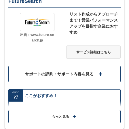
FutureSearch
MORE
ここが少し気になる…
リスト作成からアプローチ
まで！営業パフォーマンス
フリープランでは一部サービスに制限がある
アップを目指す企業におす
すめ
出典：www.future-se
arch.jp
3
評価・口コミ
(一部抜粋)
サービス詳細はこちら
営業リスト作成の時間が大幅に短縮され、手作業によるミスや情
報の漏れが減りました。それとターゲット企業を効率よく絞り込
めるため、営業活動がより戦略的になりました。
サポートの評判・サポート内容を見る
営業チームの情報共有がスムーズになり、営業進捗の可視化がで
きるようになりました。案件ごとの状況をリアルタイムで把握で
き、無駄な重複作業や連絡ミスが減少しました。データをもとに
GOOD
した分析が簡単に行えるため、成果を上げやすくなりました。
ここがおすすめ！
口コミをもっと見る
キーワード検索でサクサクリストアップされ、リアル
タイム表示のため待ち時間もなし
もっと見る
アタックリストと送信メッセージを設定するだけでア