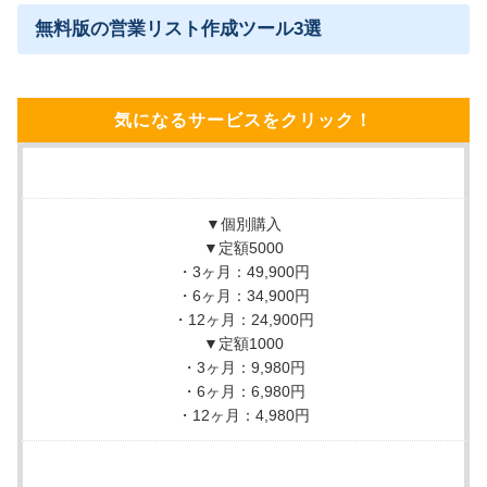
無料版の営業リスト作成ツール3選
無料トライアルを実施しており、導入前に使用感が確
認できる
気になるサービスをクリック！
MORE
ここが少し気になる…
導入開始までに1週間要するため、早急に使用したい企
業には不向き
▼個別購入
▼定額5000
・3ヶ月：49,900円
・6ヶ月：34,900円
サービス詳細
・12ヶ月：24,900円
▼定額1000
・3ヶ月：9,980円
・6ヶ月：6,980円
・12ヶ月：4,980円