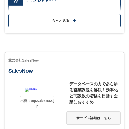
独自の情報で信頼性の高い企業データに常時アクセス
可能
もっと見る
使いやすいUIで誰でも簡単に活用できる
専属のエキスパートにより、事業の悩みを企業と共に
解決へ導く
株式会社SalesNow
MORE
ここが少し気になる…
SalesNow
データベースの力であらゆ
料金について確認したい場合は問い合わせが必要
る営業課題を解決！効率化
と商談数の増幅を目指す企
出典：top.salesnow.j
業におすすめ
p
サービス詳細
サービス詳細はこちら