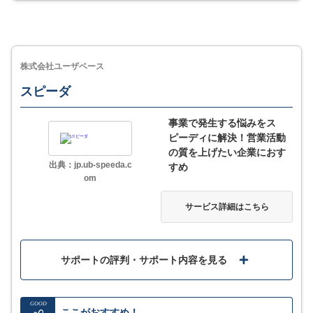
サービス詳細
プローチしたい企業に配信が可能
見込み顧客の一元管理機能で従業員の動きや課題、次
なる営業活動が明確に
株式会社ユーザベース
スピーダ
MORE
ここが少し気になる…
事業で発生する悩みをス
ピーディに解決！営業活動
支払方法はクレジットカードのみのため、請求書払い
の質を上げたい企業におす
など別の支払方法希望の企業は導入ができない
出典：jp.ub-speeda.c
すめ
om
サービス詳細はこちら
サービス詳細
サポートの評判・サポート内容を見る
GOOD
ここがおすすめ！