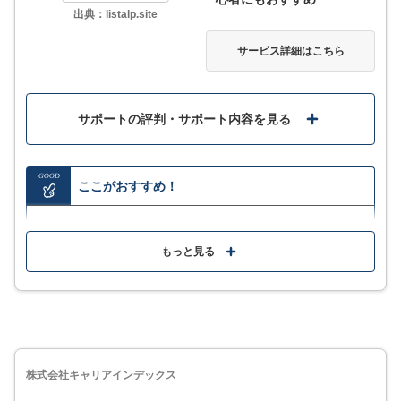
く、一部古い情報が入っていることもあるため注意や
出典：listalp.site
確認が必要
サービス詳細はこちら
サービス詳細
サポートの評判・サポート内容を見る
GOOD
ここがおすすめ！
web上から自由に検索でき、Excel程度の知識があれば
誰でも扱える
もっと見る
企業の問い合わせ窓口を検索してリスト化
リストにFAX・URL・住所などを付与できる「ハウス
リストツール」機能を搭載
株式会社キャリアインデックス
MORE