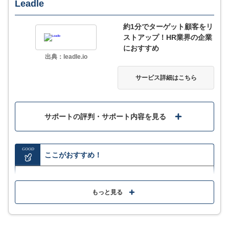
ここが少し気になる…
Leadle
約1分でターゲット顧客をリ
ライトとスタンダードについては件数が決められてい
ストアップ！HR業界の企業
る
におすすめ
出典：leadle.io
サービス詳細はこちら
サービス詳細
サポートの評判・サポート内容を見る
GOOD
ここがおすすめ！
求人・企業データを週次で追加・更新し、各企業の情
報にアクセスが可能
もっと見る
地域や業種だけでなく、受注確度の高い企業のリスト
アップができる