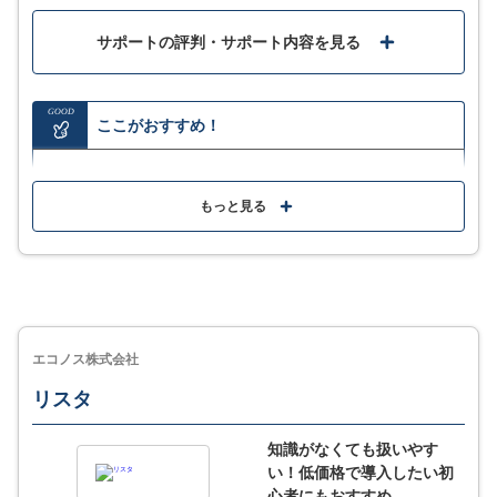
サポートの評判・サポート内容を見る
GOOD
ここがおすすめ！
全国540万社の企業データによって、営業のムダを省
いて商談まで最短でつなげる
もっと見る
データ連携で過去商談や顧客のニーズを見極め、マー
ケティングや営業の成果向上を目指せる
企業リサーチ機能で情報収集も可能なため、社員に売
れるセールスを指導できる
エコノス株式会社
リスタ
MORE
ここが少し気になる…
知識がなくても扱いやす
い！低価格で導入したい初
すべての情報が最新の状態で入っているわけではな
心者にもおすすめ