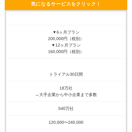
気になるサービスをクリック！
リストの中身はすぐに確認ができ、条件変更も何度で
も可能
▼6ヶ月プラン
MORE
ここが少し気になる…
200,000円（税別）
▼12ヶ月プラン
テレアポリストのようなスポット利用でのCSVデータ
160,000円（税別）
などが必要な際は、オプションとして追加費用が発生
する
トライアル30日間
18万社
サービス詳細
→大手企業から中小企業まで多数
540万社
120,000〜240,000