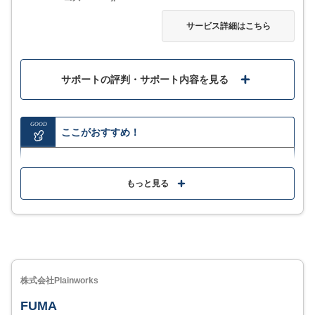
サービス詳細はこちら
サービス詳細
サポートの評判・サポート内容を見る
GOOD
ここがおすすめ！
1件あたり1円以下の低コストで企業リストの入手が可
能
もっと見る
簡単3ステップで誰でも簡単に情報収集・リスト作成が
できる
リアルタイムで29以上のサイトから新鮮な情報をリス
ト化してくれるため、データは常に最新
株式会社Plainworks
FUMA
MORE