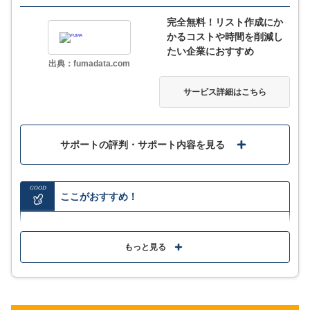
ここが少し気になる…
完全無料！リスト作成にか
かるコストや時間を削減し
対応サイト以外からの情報収集も可能だが、別途費用
たい企業におすすめ
がかかる
出典：fumadata.com
サービス詳細はこちら
サービス詳細
サポートの評判・サポート内容を見る
GOOD
ここがおすすめ！
全国160万社のデータ内から最短5秒で完全無料で使用
できるため、リスト作成にかかるコストや時間を削減
もっと見る
できる
基本的な条件から詳細な条件まで、好きな条件で即リ
スト表示化