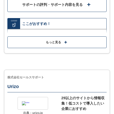
サポートの評判・サポート内容を見る
GOOD
ここがおすすめ！
定額プランでは月に決まった件数のリストがダウン
ロードし放題
もっと見る
フリープランを含み複数のプラン提供があり、自社
ニーズにあわせて使える
200万件もの法人企業データベースから最新のデータ
をダウンロードできる
株式会社セールスサポート
Urizo
MORE
ここが少し気になる…
29以上のサイトから情報収
集！低コストで導入したい
トップアプローチやリストプラスなどは別途問い合わ
企業におすすめ
せで料金を確認
出典：urizo.jp