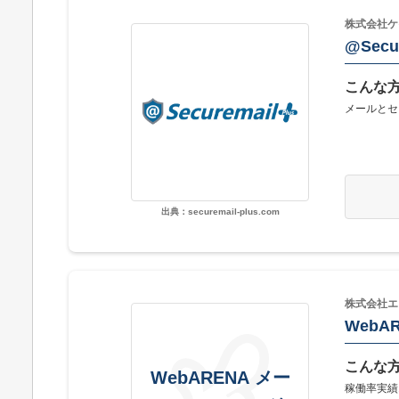
株式会社ケ
@Secur
こんな
メールとセ
出典：securemail-plus.com
株式会社エ
WebA
こんな
WebARENA メー
稼働率実績