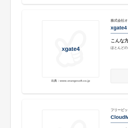
株式会社オ
xgate4
こんな
ほとんどの
xgate4
出典：www.orangesoft.co.jp
フリービッ
CloudM