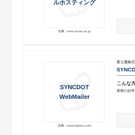
ルホスティング
出典：web.arena.ne.jp
富士通株式
SYNCD
こんな
SYNCDOT
業務の効率
WebMailer
出典：www.fujitsu.com