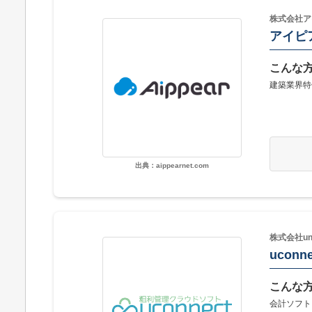
株式会社ア
アイピ
こんな
建築業界特
出典：aippearnet.com
株式会社unl
uconne
こんな
会計ソフト