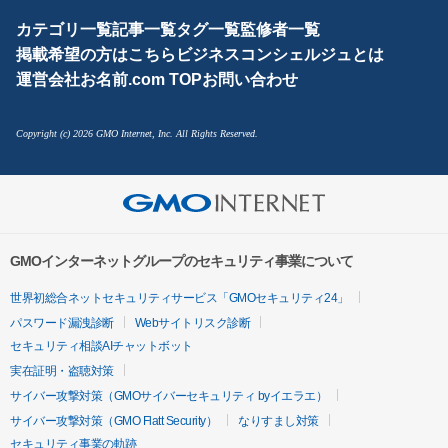
カテゴリ一覧
記事一覧
タグ一覧
監修者一覧
掲載希望の方はこちら
ビジネスコンシェルジュとは
運営会社
お名前.com TOP
お問い合わせ
Copyright (c) 2026 GMO Internet, Inc. All Rights Reserved.
GMOインターネットグループのセキュリティ事業について
世界初総合ネットセキュリティサービス「GMOセキュリティ24」
パスワード漏洩診断
Webサイトリスク診断
セキュリティ相談AIチャットボット
実在証明・盗聴対策
サイバー攻撃対策（GMOサイバーセキュリティ byイエラエ）
サイバー攻撃対策（GMO Flatt Security）
なりすまし対策
セキュリティ事業の軌跡