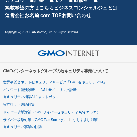
カテゴリ一覧
記事一覧
タグ一覧
監修者一覧
掲載希望の方はこちら
ビジネスコンシェルジュとは
運営会社
お名前.com TOP
お問い合わせ
Copyright (c) 2026 GMO Internet, Inc. All Rights Reserved.
GMOインターネットグループのセキュリティ事業について
世界初総合ネットセキュリティサービス「GMOセキュリティ24」
パスワード漏洩診断
Webサイトリスク診断
セキュリティ相談AIチャットボット
実在証明・盗聴対策
サイバー攻撃対策（GMOサイバーセキュリティ byイエラエ）
サイバー攻撃対策（GMO Flatt Security）
なりすまし対策
セキュリティ事業の軌跡