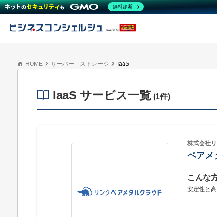
無料診断
HOME
サーバー・ストレージ
IaaS
IaaS サービス一覧
(1件)
株式会社リ
ベアメ
こんな
安定性と高