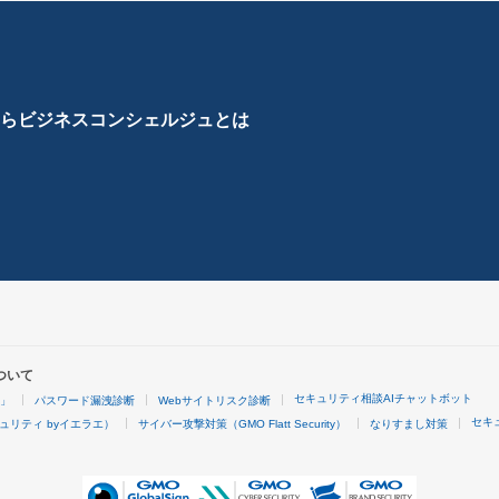
ら
ビジネスコンシェルジュとは
ついて
セキュリティ相談AIチャットボット
4」
パスワード漏洩診断
Webサイトリスク診断
セキ
ュリティ byイエラエ）
サイバー攻撃対策（GMO Flatt Security）
なりすまし対策