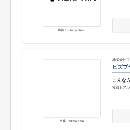
出典：lp.herp.cloud
株式会社フ
ビズプ
こんな
社員もアル
出典：bizpla.com