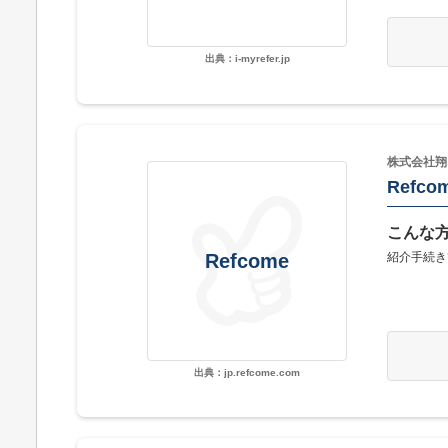
出典：i-myrefer.jp
株式会社翔
Refco
こんな
紹介手続き
Refcome
出典：jp.refcome.com