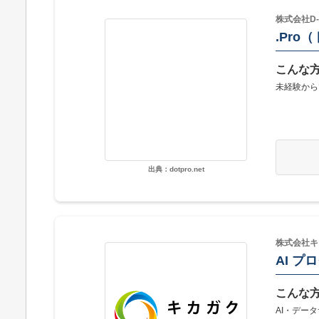
株式会社D-i
.Pro
こんな
未経験から
出典：dotpro.net
株式会社キ
AI プ
こんな
AI・デー