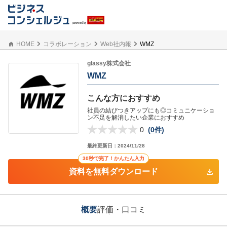
HOME
コラボレーション
Web社内報
WMZ
glassy株式会社
WMZ
こんな方におすすめ
社員の結びつきアップにも◎コミュニケーショ
ン不足を解消したい企業におすすめ
0
(
0件
)
最終更新日：
2024/11/28
30秒で完了！かんたん入力
資料を無料ダウンロード
概要
評価・口コミ