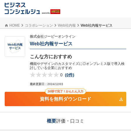
HOME
コラボレーション
Web社内報
Web社内報サービス
株式会社ジーピーオンライン
Web社内報サービス
Web社内報
サービス
こんな方におすすめ
機能やデザインのカスタマイズに◎オンプレミス版で導入検
討している企業におすすめ
0
(
0件
)
最終更新日：
2024/12/03
30秒で完了！かんたん入力
資料を無料ダウンロード
概要
評価・口コミ