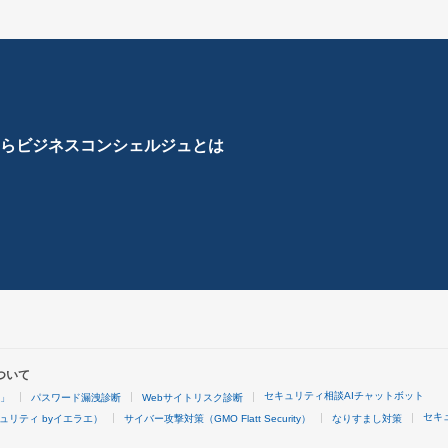
ら
ビジネスコンシェルジュとは
ついて
セキュリティ相談AIチャットボット
4」
パスワード漏洩診断
Webサイトリスク診断
セキ
ュリティ byイエラエ）
サイバー攻撃対策（GMO Flatt Security）
なりすまし対策