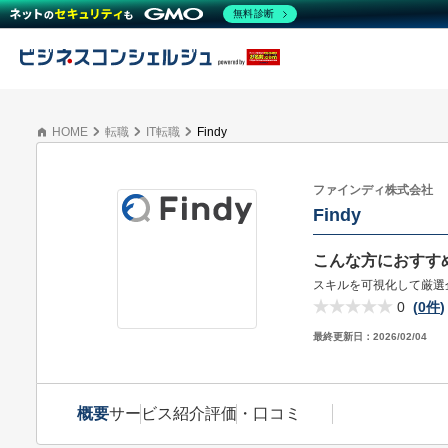
無料診断
HOME
転職
IT転職
Findy
ファインディ株式会社
Findy
こんな方におすす
スキルを可視化して厳選
0
(
0件
)
最終更新日：
2026/02/04
概要
サービス紹介
評価・口コミ