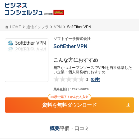
HOME
通信インフラ
VPN
SoftEther VPN
ソフトイーサ株式会社
SoftEther VPN
こんな方におすすめ
無料かつオープンソースでVPNを自社構築した
い企業・個人開発者におすすめ
0
(
0件
)
最終更新日：
2025/06/26
30秒で完了！かんたん入力
資料を無料ダウンロード
概要
評価・口コミ