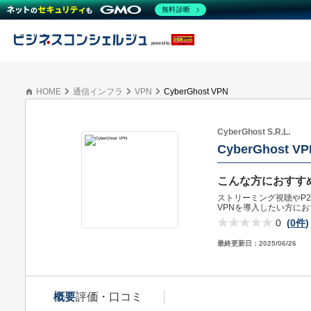
無料診断
HOME
通信インフラ
VPN
CyberGhost VPN
CyberGhost S.R.L.
CyberGhost VP
こんな方におすす
ストリーミング視聴やP
VPNを導入したい方に
0
(
0件
)
最終更新日：
2025/06/26
概要
評価・口コミ