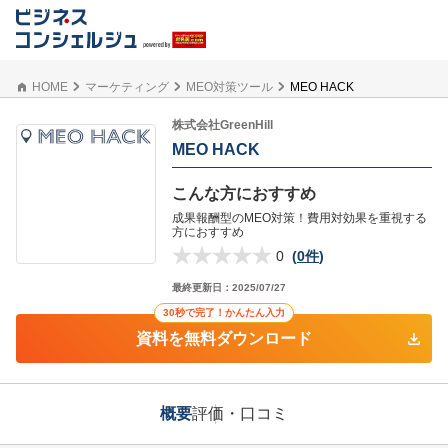
HOME
マーケティング
MEO対策ツール
MEO HACK
株式会社GreenHill
MEO HACK
こんな方におすすめ
成果報酬型のMEO対策！費用対効果を重視する
方におすすめ
0
(
0件
)
最終更新日：
2025/07/27
30秒で完了！かんたん入力
資料を無料ダウンロード
概要
評価・口コミ