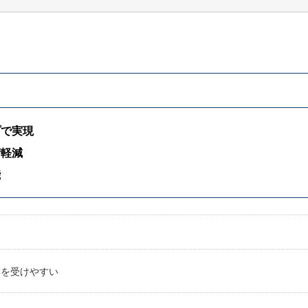
プで実現
荷軽減
能
響を受けやすい