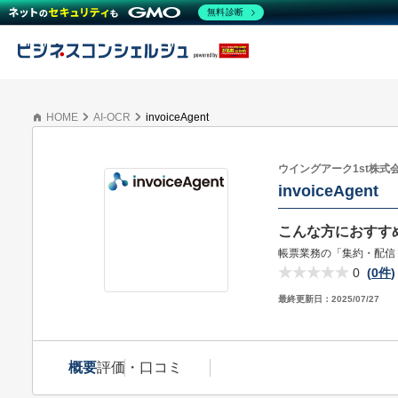
無料診断
HOME
AI-OCR
invoiceAgent
ウイングアーク1st株式
invoiceAgent
こんな方におすす
帳票業務の「集約・配信
0
(
0件
)
最終更新日：
2025/07/27
概要
評価・口コミ