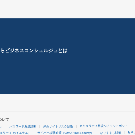
ら
ビジネスコンシェルジュとは
ついて
セキュリティ相談AIチャットボット
4」
パスワード漏洩診断
Webサイトリスク診断
セキ
ュリティ byイエラエ）
サイバー攻撃対策（GMO Flatt Security）
なりすまし対策