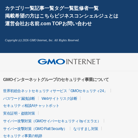
カテゴリ一覧
記事一覧
タグ一覧
監修者一覧
掲載希望の方はこちら
ビジネスコンシェルジュとは
運営会社
お名前.com TOP
お問い合わせ
Copyright (c) 2026 GMO Internet, Inc. All Rights Reserved.
GMOインターネットグループのセキュリティ事業について
世界初総合ネットセキュリティサービス「GMOセキュリティ24」
パスワード漏洩診断
Webサイトリスク診断
セキュリティ相談AIチャットボット
実在証明・盗聴対策
サイバー攻撃対策（GMOサイバーセキュリティ byイエラエ）
サイバー攻撃対策（GMO Flatt Security）
なりすまし対策
セキュリティ事業の軌跡