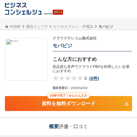
HOME
通信インフラ
ビジネスフォン・IP電話
モバビジ
クラウドテレコム株式会社
モバビジ
こんな方におすすめ
高品質な音声でクラウドPBXを利用したい企業
におすすめ
0
(
0件
)
最終更新日：
2025/12/18
30秒で完了！かんたん入力
資料を無料ダウンロード
概要
評価・口コミ