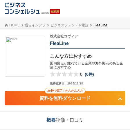
HOME
通信インフラ
ビジネスフォン・IP電話
FleaLine
株式会社コヴィア
FleaLine
こんな方におすすめ
国内拠点が離れている企業や海外拠点のある企
業におすすめ
0
(
0件
)
最終更新日：
2025/12/18
30秒で完了！かんたん入力
資料を無料ダウンロード
概要
評価・口コミ