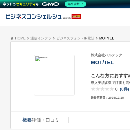
無料診断
HOME
通信インフラ
ビジネスフォン・IP電話
MOT/TEL
株式会社バルテック
MOT/TEL
こんな方におすす
導入実績多数で評価も高
0
(
0件
)
最終更新日：
2025/12/18
概要
評価・口コミ