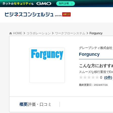
無料診断
HOME
コラボレーション
ワークフローシステム
Forguncy
グレープシティ株式会社
Forguncy
こんな方におすす
スムーズな移行重視でEx
0
(
0件
)
最終更新日：
2024/07/16
概要
評価・口コミ