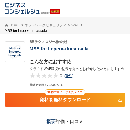
HOME
ネットワークセキュリティ
WAF
MSS for Imperva Incapsula
SBテクノロジー株式会社
MSS for Imperva Incapsula
MSS for
Imperva
Incapsula
こんな方におすすめ
クラウドWAF環境の監視を丸っとお任せしたい方におすすめ
0
(
0件
)
最終更新日：
2024/07/16
30秒で完了！かんたん入力
資料を無料ダウンロード
概要
評価・口コミ