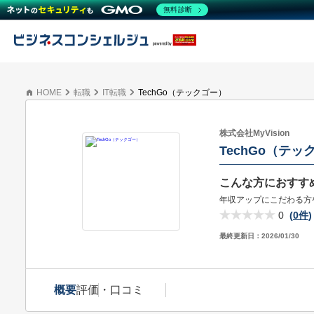
無料診断
HOME
転職
IT転職
TechGo（テックゴー）
株式会社MyVision
TechGo（テッ
こんな方におすす
年収アップにこだわる方
0
(
0件
)
最終更新日：
2026/01/30
概要
評価・口コミ