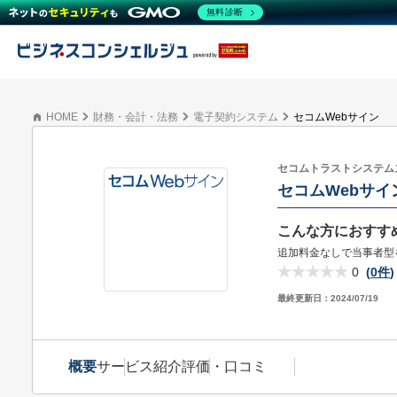
無料診断
HOME
財務・会計・法務
電子契約システム
セコムWebサイン
セコムトラストシステム
セコムWebサイ
こんな方におすす
追加料金なしで当事者型
0
(
0件
)
最終更新日：
2024/07/19
概要
サービス紹介
評価・口コミ