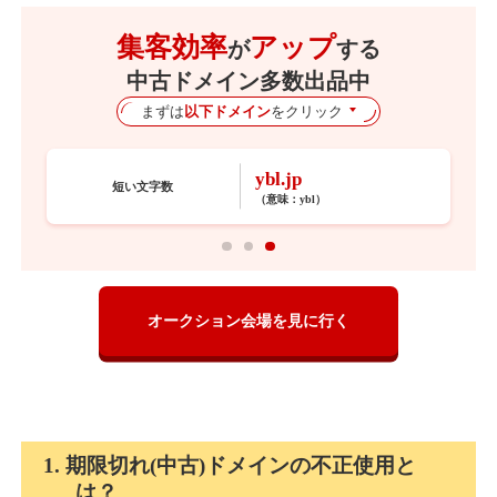
集客効率
アップ
が
する
中古ドメイン多数出品中
まずは
以下ドメイン
をクリック
ybl.jp
短い文字数
（意味：
ybl
）
オークション会場を見に行く
1. 期限切れ(中古)ドメインの不正使用と
は？