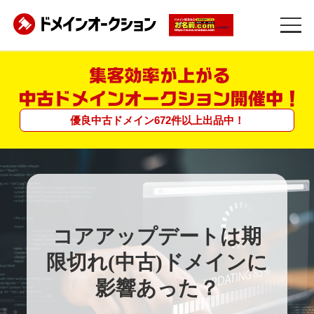
優良中古ドメイン
672
件
以上
出品中！
コアアップデートは期
限切れ(中古)ドメインに
影響あった？