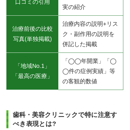
口コミの引用
実の紹介
治療内容の説明+リス
治療前後の比較
ク・副作用の説明を
写真(単独掲載)
併記した掲載
「◯◯年開業」「◯
「地域No.1」
◯件の症例実績」等
「最高の医療」
の客観的数値
歯科・美容クリニックで特に注意す
べき表現とは?