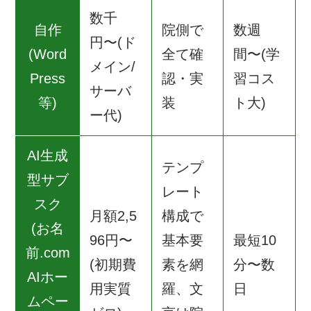
数千
自作
院側で
数週
円〜(ド
(Word
全て確
間〜(学
メイン/
Press
認・実
習コス
サーバ
等)
装
ト大)
ー代)
AI生成
テンプ
型サブ
レート
スク
月額2,5
構成で
(お名
96円〜
基本要
最短10
前.com
(初期費
素を網
分〜数
AIホー
用実質
羅、文
日
ムペー