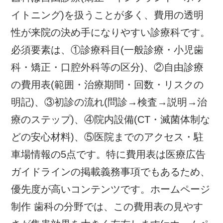
イトニング)を扱うことが多く、費用の透明
性が来院の決め手になりやすい診療科です。
必須要素は、①診療科目(一般診療・小児歯
科・矯正・口腔外科等の区分)、②自由診療
の費用表(範囲・治療期間・回数・リスクの
明記)、③初診の流れ(問診→検査→説明→治
療のステップ)、④院内設備(CT・滅菌体制な
どの安心材料)、⑤医院までのアクセス・駐
車場情報の5点です。特に費用表は医療広告
ガイドラインの掲載義務事項でもあるため、
優先度が高いコンテンツです。ホームページ
制作 歯科の分野では、この費用表の見やす