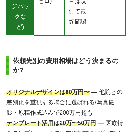
ゼロ)
言は院
ジパッ
側で最
クな
終確認
ど)
依頼先別の費用相場はどう決まるの
か?
オリジナルデザインは80万円〜
— 他院との
差別化を重視する場合に選ばれる/写真撮
影・原稿作成込みで200万円超も
テンプレート活用は20万〜50万円
— 医療特