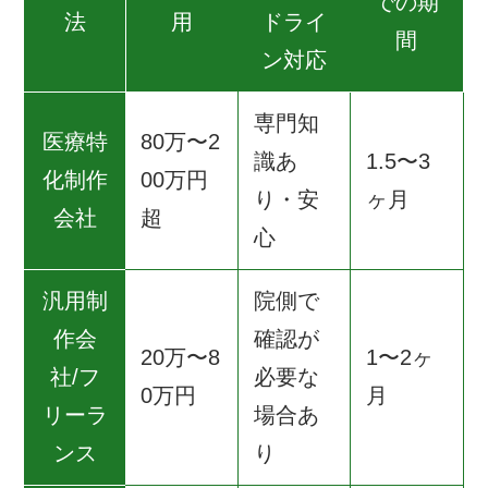
での期
法
用
ドライ
間
ン対応
専門知
医療特
80万〜2
識あ
1.5〜3
化制作
00万円
り・安
ヶ月
会社
超
心
汎用制
院側で
作会
確認が
20万〜8
1〜2ヶ
社/フ
必要な
0万円
月
リーラ
場合あ
ンス
り