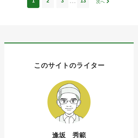
…
1
2
3
13
次へ
このサイトのライター
逢坂 秀範