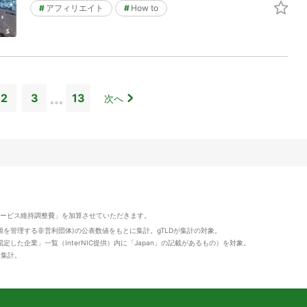
#
アフィリエイト
#
How to
…
2
3
13
次へ
サービス維持調整費」を加算させていただきます。
資源を管理する非営利団体)の公表数値をもとに集計。gTLDが集計の対象。
定した企業」一覧（InterNIC提供）内に「Japan」の記載があるもの）を対象。
値を集計。