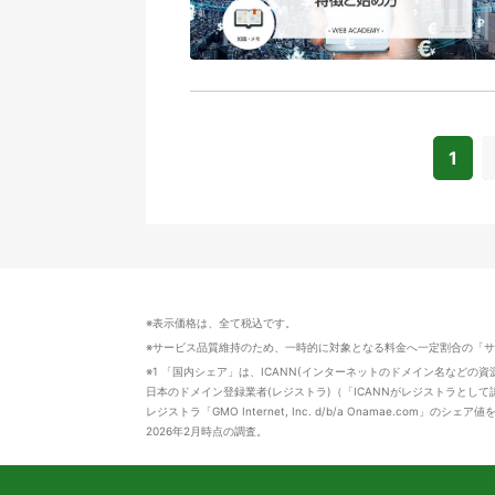
1
※表示価格は、全て税込です。
※サービス品質維持のため、一時的に対象となる料金へ一定割合の「
※1 「国内シェア」は、ICANN(インターネットのドメイン名などの
日本のドメイン登録業者(レジストラ)（「ICANNがレジストラとして認
レジストラ「GMO Internet, Inc. d/b/a Onamae.com」のシェア
2026年2月時点の調査。