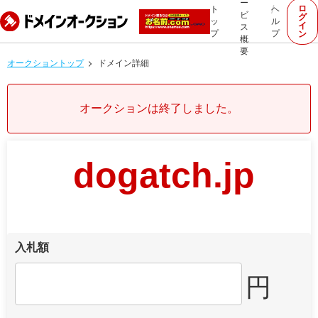
ー
ロ
ト
ヘ
ビ
グ
ッ
ル
イ
ス
プ
プ
ン
概
要
オークショントップ
ドメイン詳細
オークションは終了しました。
dogatch.jp
入札額
円