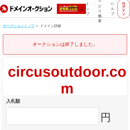
ー
ロ
ト
ヘ
ビ
グ
ッ
ル
イ
ス
プ
プ
ン
概
要
オークショントップ
ドメイン詳細
オークションは終了しました。
circusoutdoor.co
m
入札額
円