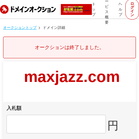
ー
ロ
ト
ヘ
ビ
グ
ッ
ル
イ
ス
プ
プ
ン
概
要
オークショントップ
ドメイン詳細
オークションは終了しました。
maxjazz.com
入札額
円