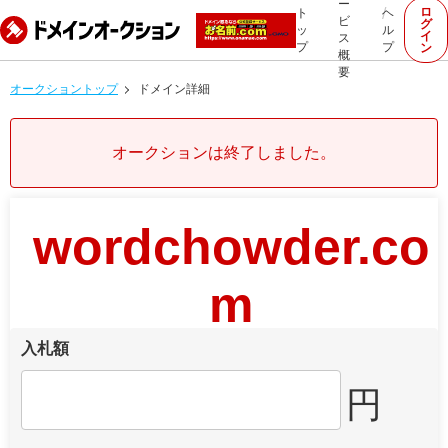
ー
ロ
ト
ヘ
ビ
グ
ッ
ル
イ
ス
プ
プ
ン
概
要
オークショントップ
ドメイン詳細
オークションは終了しました。
wordchowder.co
m
入札額
円