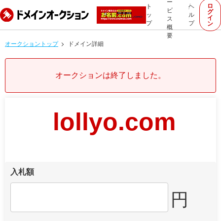
ー
ロ
ト
ヘ
ビ
グ
ッ
ル
イ
ス
プ
プ
ン
概
要
オークショントップ
ドメイン詳細
オークションは終了しました。
lollyo.com
入札額
円