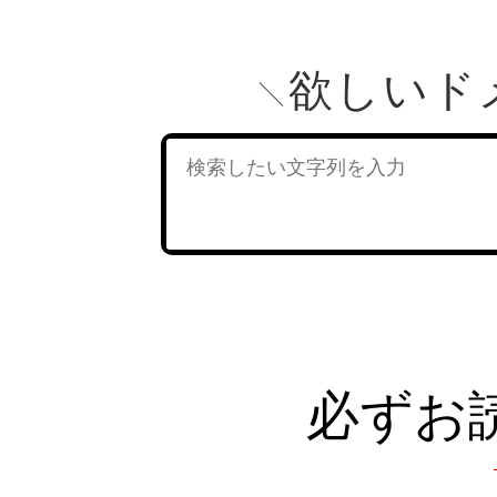
欲しいド
必ずお