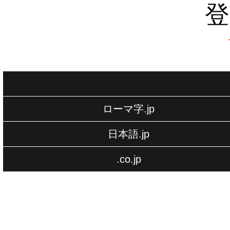
登
ローマ字.jp
日本語.jp
.co.jp