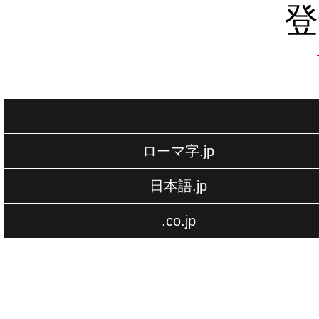
登
ローマ字.jp
日本語.jp
.co.jp