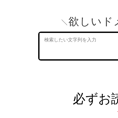
欲しいド
必ずお