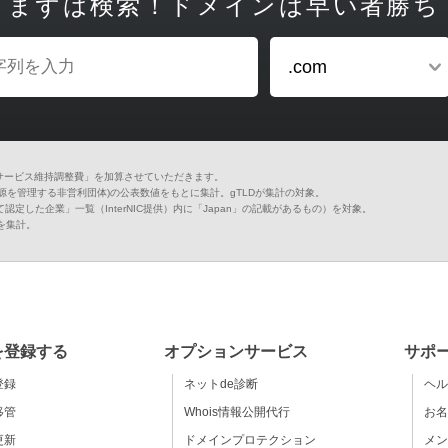
まずは検索！ドメインは早い者勝ち
.com
サービス維持調整費」を加算させていただきます。
資源を管理する非営利団体)の公表数値をもとに集計。gTLDが集計の対象。
認定した企業」一覧（InterNIC提供）内に「Japan」の記載があるもの）を対象。
ア値を集計。
を登録する
オプションサービス
サポ
登録
ネットde診断
ヘル
移管
Whois情報公開代行
お名
更新
ドメインプロテクション
メン