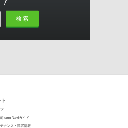
検索
ート
プ
前.com Naviガイド
テナンス・障害情報