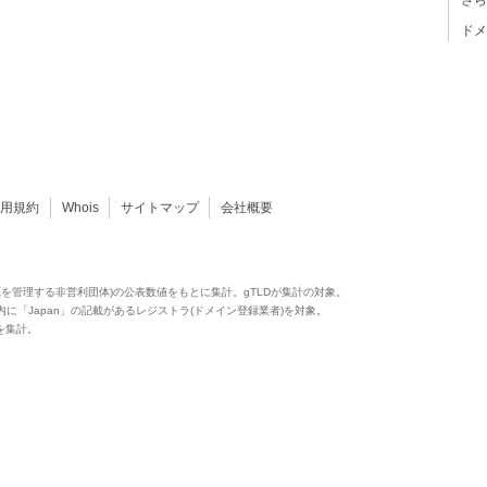
さら
ドメ
利用規約
Whois
サイトマップ
会社概要
源を管理する非営利団体)の公表数値をもとに集計。gTLDが集計の対象。
供）内に「Japan」の記載があるレジストラ(ドメイン登録業者)を対象。
ア値を集計。