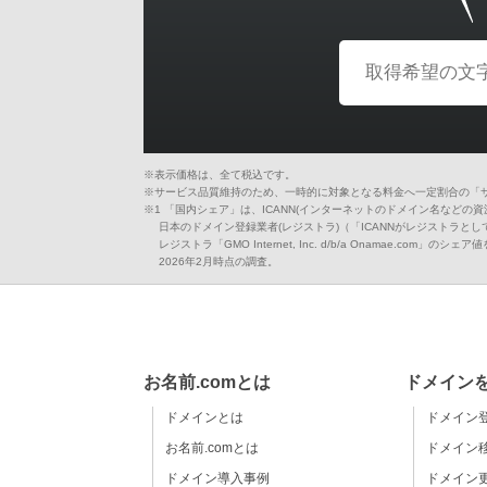
※表示価格は、全て税込です。
※サービス品質維持のため、一時的に対象となる料金へ一定割合の「
※1 「国内シェア」は、ICANN(インターネットのドメイン名などの
日本のドメイン登録業者(レジストラ)（「ICANNがレジストラとして
レジストラ「GMO Internet, Inc. d/b/a Onamae.com」のシェ
2026年2月時点の調査。
お名前.comとは
ドメイン
ドメインとは
ドメイン
お名前.comとは
ドメイン
ドメイン導入事例
ドメイン