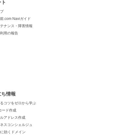
ート
プ
前.com Naviガイド
テナンス・障害情報
利用の報告
立ち情報
るコツをゼロから学ぶ
コード作成
ルアドレス作成
ネスコンシェルジュ
Oに効くドメイン