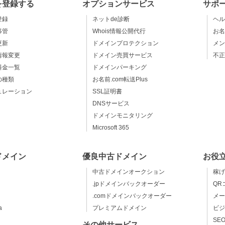
を登録する
オプションサービス
サポ
登録
ネットde診断
ヘル
移管
Whois情報公開代行
お名
更新
ドメインプロテクション
メン
情報変更
ドメイン売買サービス
不正
料金一覧
ドメインパーキング
の種類
お名前.com転送Plus
ュレーション
SSL証明書
DNSサービス
ドメインモニタリング
Microsoft 365
ドメイン
優良中古ドメイン
お役
中古ドメインオークション
稼げ
.jpドメインバックオーダー
QR
.comドメインバックオーダー
メー
a
プレミアムドメイン
ビジ
SE
その他サービス