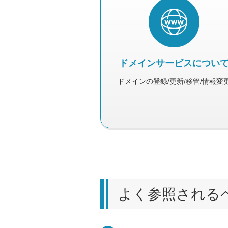
ドメインサービス
につい
ドメインの登録/更新/移管/情報変
よく参照される