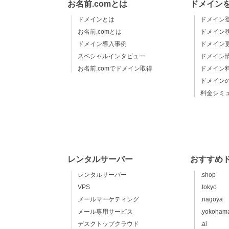
お名前.comとは
ドメイン
ドメインとは
ドメイン
お名前.comとは
ドメイン
ドメイン導入事例
ドメイン
スペシャルインタビュー
ドメイン
お名前.comでドメイン取得
ドメイン
ドメイン
料金シミ
レンタルサーバー
おすすめ
レンタルサーバー
.shop
VPS
.tokyo
メールマーケティング
.nagoya
メール専用サービス
.yokoham
デスクトップクラウド
.ai