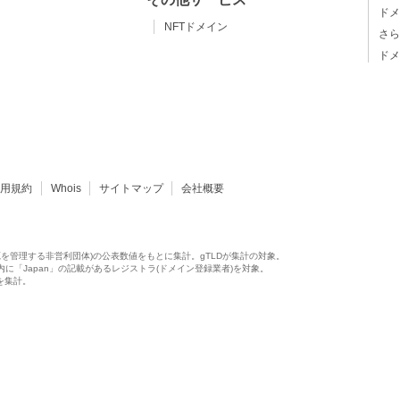
ドメ
NFTドメイン
さら
ドメ
利用規約
Whois
サイトマップ
会社概要
源を管理する非営利団体)の公表数値をもとに集計。gTLDが集計の対象。
供）内に「Japan」の記載があるレジストラ(ドメイン登録業者)を対象。
ア値を集計。