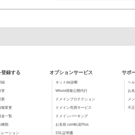
を登録する
オプションサービス
サポ
登録
ネットde診断
ヘル
移管
Whois情報公開代行
お名
更新
ドメインプロテクション
メン
情報変更
ドメイン売買サービス
不正
料金一覧
ドメインパーキング
の種類
お名前.com転送Plus
ュレーション
SSL証明書