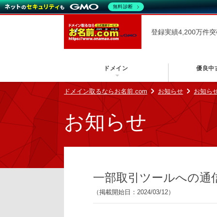
無料診断
登録実績4,200万件
ドメイン
優良中
ドメイン取るならお名前.com
お知らせ
お知ら
お知らせ
一部取引ツールへの通信制限
（掲載開始日：2024/03/12）