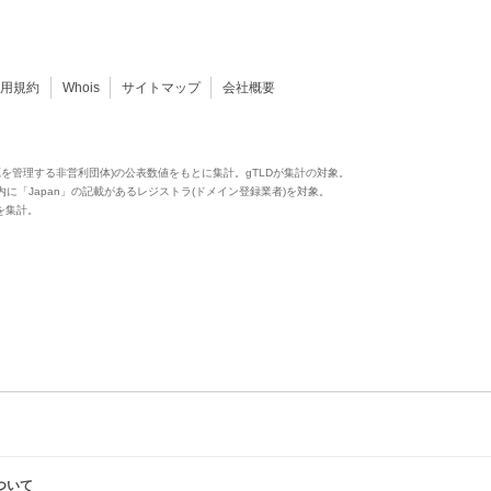
利用規約
Whois
サイトマップ
会社概要
源を管理する非営利団体)の公表数値をもとに集計。gTLDが集計の対象。
供）内に「Japan」の記載があるレジストラ(ドメイン登録業者)を対象。
ア値を集計。
ついて