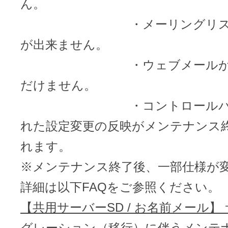
ん。
・メーリングリスト
アフィリエイト
が出来ません。
ブランド保護対策をかんたんに
・ウェブメールがご
ドメインモニタリング
バナー・テキスト広告などの掲載紹
だけません。
・コントロールパネ
アフィリエイト（成果報酬型
れた設定変更の反映がメンテナンス
その他
れます。
※メンテナンス終了後、一部仕様が
全Officeアプリが月額で使える
詳細は以下FAQをご参照ください。
Microsoft 365
【共用サーバーSD / お名前メール】
グレーション（移行）に伴うメンテ