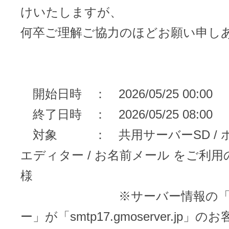
メンテナンスと障害情報のお知らせ
けいたしますが、
メール配信システム
メンテナンス・障害情報
何卒ご理解ご協力のほどお願い申し
ドメインでお小遣い稼ぎ
月869円～で配信し放題 販売促進
ドメインパーキング
得に！
開始日時 ： 2026/05/25 00:00
お問い合わせ
メールマーケティング
終了日時 ： 2026/05/25 08:00
メール・電話・チャットはこ
対象 ： 共用サーバーSD / 
メール転送/URL転送
エディター / お名前メール をご利
お名前.com 転送Plus
VPS
様
※サーバー情報の「SM
販売パートナー制度
Linuxの運用に最適な仮想化環境を用
ー」が「smtp17.gmoserver.jp」の