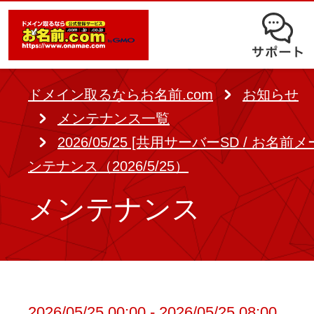
オークション
ドメイン移管
ドメインオプション
サポート
使いやすさと高機能の両立を実現
中古ドメインオークション
独自ドメイン＋サーバーが初期費用0
ドメイン登録者宛のメール転送も可
サービスに関するご不明点を解
る
ドメインの期限を更新する
ドメイン取るならお名前.com
お知らせ
Whois情報公開代行
SSLも無料でコストパフォーマンス
メンテナンス一覧
よくある質問
バックオーダー
ドメイン更新
2026/05/25 [共用サーバーSD / お名
レンタルサーバー
ヘルプ
ンテナンス（2026/5/25）
ドメイン更新とは
.jpドメインバックオーダー
お持ちのドメインを売るなら
メンテナンス
.com/.netドメインバックオ
AIホームページパック
ドメイン売買サービス
契約管理画面（お名前.com Navi）
登録者情報変更/ドメインの譲渡e
必要なのはアイディアだけ！ 専門知
お名前.com Naviご利用ガイ
コラム
登録情報変更
も、AIにまかせてホームページを簡
2026/05/25 00:00 - 2026/05/25 08:00