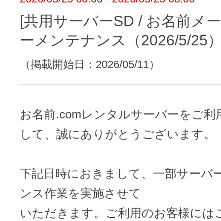
レンタルDNS/セカンダリDNS
ことが可能です。
[共用サーバーSD / お名前メー
中古ドメインのSEO効果は？
DNS管理サービス
ーメンテナンス（2026/5/25
AIホームページパック
サーバー設定のご案内
ドメインの登録/更新/移管料金
（掲載開始日：2026/05/11）
設定ガイド一覧
料金一覧
不要になったドメインを安全・簡単
WordPressテーマShop
お名前.comレンタルサーバーをご
あんしん廃止
して、誠にありがとうございます。
不正利用の報告
お名前.comなら良質な有料WordPre
ドメイン
永久無料
（ドメインの
こちら！）
販価格より安くご購入いただけます
SPAMや違法サイトの報告は
下記日時におきまして、一部サーバ
管理画面内での操作制限を可能に
WordPressテーマShop
ンス作業を実施させて
ドメイン × サーバー同時登録
ドメインプロテクション
いただきます。ご利用のお客様には