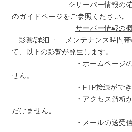
ドメインのセキュリティ診断を
※サーバー情報の確認方
VPS
ドメイン販売パートナー
のガイドページをご参照ください。
お名前.comネットde診断
サーバー情報の
API連携や後払いが可能なプログラム
影響/詳細 ： メンテナンス時間
※ 弊社が独自で調査したホスティングシェ
ています
販売パートナー制度
て、以下の影響が発生します。
メールアドレスを作成
・ホームページの表示
お名前メール
せん。
Domain ResellerProgram
・FTP接続ができま
・アクセス解析がご
API Integration,Bulk Discount
440万枚以上の電子証明書発行実績
だけません。
・メールの送受信が
Contact us
SSL証明書