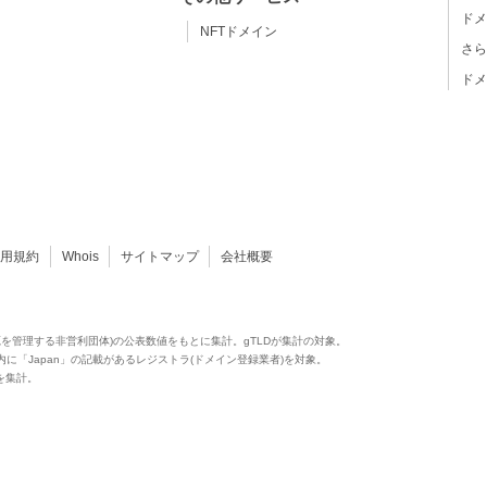
ドメ
NFTドメイン
さら
ドメ
利用規約
Whois
サイトマップ
会社概要
源を管理する非営利団体)の公表数値をもとに集計。gTLDが集計の対象。
供）内に「Japan」の記載があるレジストラ(ドメイン登録業者)を対象。
ア値を集計。