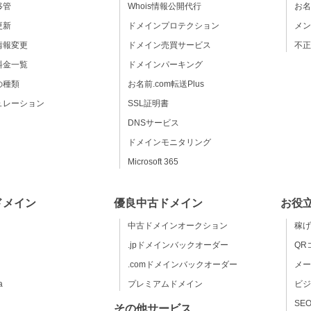
移管
Whois情報公開代行
お名
更新
ドメインプロテクション
メン
情報変更
ドメイン売買サービス
不正
料金一覧
ドメインパーキング
の種類
お名前.com転送Plus
ュレーション
SSL証明書
DNSサービス
ドメインモニタリング
Microsoft 365
ドメイン
優良中古ドメイン
お役
中古ドメインオークション
稼げ
.jpドメインバックオーダー
QR
.comドメインバックオーダー
メー
a
プレミアムドメイン
ビジ
SE
その他サービス