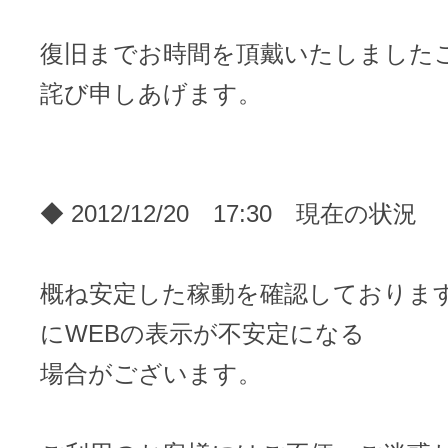
復旧までお時間を頂戴いたしました
アフィリエイト
詫び申しあげます。
ブランド保護対策をかんたんに
ドメインモニタリング
バナー・テキスト広告などの掲載紹
◆ 2012/12/20 17:30 現在の状況
アフィリエイト（成果報酬型
その他
概ね安定した稼動を確認しておりま
にWEBの表示が不安定になる
全Officeアプリが月額で使える
場合がございます。
Microsoft 365