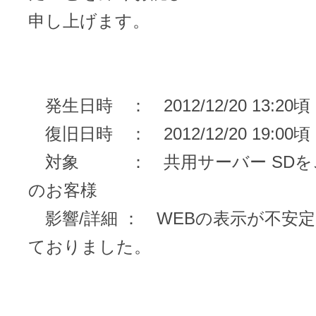
メンテナンスと障害情報のお知らせ
申し上げます。
メール配信システム
メンテナンス・障害情報
ドメインでお小遣い稼ぎ
月869円～で配信し放題 販売促進
発生日時 ： 2012/12/20 13:20頃
ドメインパーキング
得に！
お問い合わせ
復旧日時 ： 2012/12/20 19:00頃
メールマーケティング
対象 ： 共用サーバー SDを
メール・電話・チャットはこ
のお客様
メール転送/URL転送
影響/詳細 ： WEBの表示が不安
お名前.com 転送Plus
VPS
ておりました。
販売パートナー制度
Linuxの運用に最適な仮想化環境を用