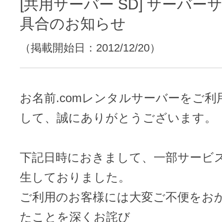
レンタルDNS/セカンダリDNS
[共用サーバー SD] サーバー
ことが可能です。
具合のお知らせ
中古ドメインのSEO効果は？
DNS管理サービス
AIホームページパック
サーバー設定のご案内
（掲載開始日：2012/12/20）
ドメインの登録/更新/移管料金
設定ガイド一覧
料金一覧
不要になったドメインを安全・簡単
お名前.comレンタルサーバーをご
WordPressテーマShop
して、誠にありがとうございます。
あんしん廃止
不正利用の報告
お名前.comなら良質な有料WordPre
ドメイン
永久無料
（ドメインの
下記日時におきまして、一部サービ
こちら！）
販価格より安くご購入いただけます
SPAMや違法サイトの報告は
生しておりました。
管理画面内での操作制限を可能に
WordPressテーマShop
ドメイン × サーバー同時登録
ご利用のお客様には大変ご不便をお
ドメインプロテクション
たことを深くお詫び