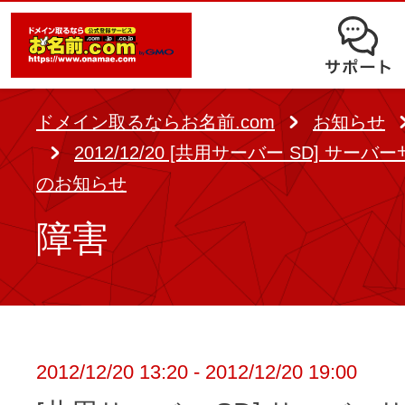
オークション
ドメイン移管
ドメインオプション
サポート
使いやすさと高機能の両立を実現
中古ドメインオークション
独自ドメイン＋サーバーが初期費用0
ドメイン登録者宛のメール転送も可
サービスに関するご不明点を解
る
ドメインの期限を更新する
ドメイン取るならお名前.com
お知らせ
Whois情報公開代行
SSLも無料でコストパフォーマンス
2012/12/20 [共用サーバー SD] サー
よくある質問
バックオーダー
ドメイン更新
のお知らせ
レンタルサーバー
ヘルプ
ドメイン更新とは
障害
.jpドメインバックオーダー
お持ちのドメインを売るなら
.com/.netドメインバックオ
AIホームページパック
ドメイン売買サービス
契約管理画面（お名前.com Navi）
登録者情報変更/ドメインの譲渡e
必要なのはアイディアだけ！ 専門知
2012/12/20 13:20 - 2012/12/20 19:00
お名前.com Naviご利用ガイ
コラム
登録情報変更
も、AIにまかせてホームページを簡