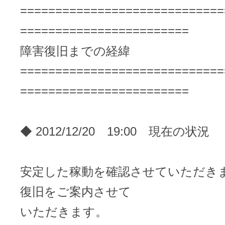
ドメインのセキュリティ診断を
VPS
=============================
ドメイン販売パートナー
========================
お名前.comネットde診断
障害復旧までの経緯
API連携や後払いが可能なプログラム
※ 弊社が独自で調査したホスティングシェ
=============================
ています
販売パートナー制度
========================
メールアドレスを作成
お名前メール
◆ 2012/12/20 19:00 現在の状況
Domain ResellerProgram
安定した稼動を確認させていただき
API Integration,Bulk Discount
440万枚以上の電子証明書発行実績
復旧をご案内させて
Contact us
いただきます。
SSL証明書