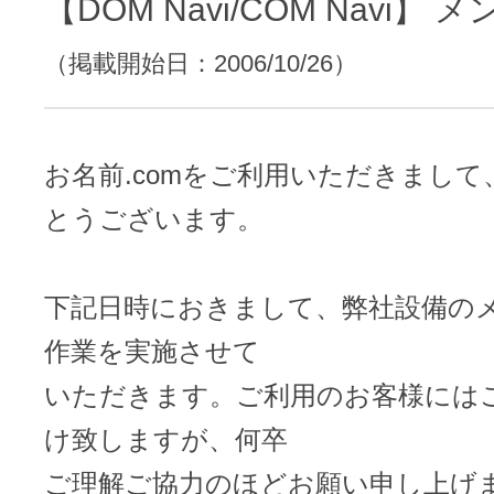
レンタルDNS/セカンダリDNS
【DOM Navi/COM Navi】
ことが可能です。
（掲載開始日：2006/10/26）
中古ドメインのSEO効果は？
DNS管理サービス
AIホームページパック
サーバー設定のご案内
ドメインの登録/更新/移管料金
設定ガイド一覧
お名前.comをご利用いただきまし
料金一覧
不要になったドメインを安全・簡単
とうございます。
WordPressテーマShop
あんしん廃止
不正利用の報告
下記日時におきまして、弊社設備の
お名前.comなら良質な有料WordPre
ドメイン
永久無料
（ドメインの
作業を実施させて
こちら！）
販価格より安くご購入いただけます
SPAMや違法サイトの報告は
いただきます。ご利用のお客様には
管理画面内での操作制限を可能に
WordPressテーマShop
ドメイン × サーバー同時登録
け致しますが、何卒
ドメインプロテクション
ご理解ご協力のほどお願い申し上げ