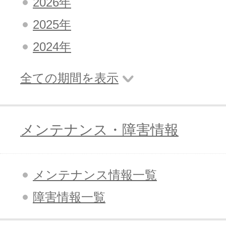
2026年
2025年
アフィリエイト
2024年
ブランド保護対策をかんたんに
全ての期間を表示
ドメインモニタリング
バナー・テキスト広告などの掲載紹
アフィリエイト（成果報酬型
メンテナンス・障害情報
その他
全Officeアプリが月額で使える
メンテナンス情報一覧
障害情報一覧
Microsoft 365