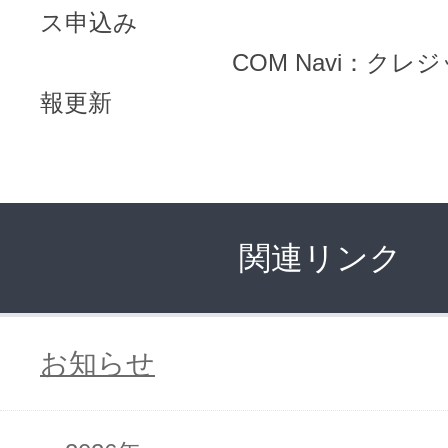
ドメインのセキュリティ診断を
VPS
ス申込み
ドメイン販売パートナー
COM Navi：クレジッ
お名前.comネットde診断
報更新
API連携や後払いが可能なプログラム
※ 弊社が独自で調査したホスティングシェ
ています
販売パートナー制度
メールアドレスを作成
お名前メール
関連リンク
Domain ResellerProgram
API Integration,Bulk Discount
お知らせ
440万枚以上の電子証明書発行実績
Contact us
SSL証明書