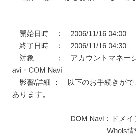
メンテナンスと障害情報のお知らせ
メール配信システム
メンテナンス・障害情報
ドメインでお小遣い稼ぎ
開始日時 ： 2006/11/16 04:00
月869円～で配信し放題 販売促進
終了日時 ： 2006/11/16 04:30
ドメインパーキング
得に！
お問い合わせ
対象 ： アカウントマネージャー
メールマーケティング
avi・COM Navi
メール・電話・チャットはこ
影響/詳細 ： 以下のお手続きがで
メール転送/URL転送
あります。
お名前.com 転送Plus
VPS
DOM Navi：ドメイン
販売パートナー制度
Linuxの運用に最適な仮想化環境を用
Whois情報代