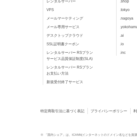
レンタルサーバー
.shop
VPS
.tokyo
メールマーケティング
.nagoya
メール専用サービス
.yokoham
デスクトップクラウド
.ai
SSL証明書クーポン
.io
レンタルサーバー RSプラン
.inc
サービス品質保証制度(SLA)
レンタルサーバー RSプラン
お支払い方法
新規受付終了サービス
特定商取引法に基づく表記
プライバシーポリシー
※ 「国内シェア」は、ICANN(インターネットのドメイン名などを資