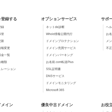
を登録する
オプションサービス
サポ
登録
ネットde診断
ヘル
移管
Whois情報公開代行
お名
更新
ドメインプロテクション
メン
情報変更
ドメイン売買サービス
不正
料金一覧
ドメインパーキング
の種類
お名前.com転送Plus
ュレーション
SSL証明書
DNSサービス
ドメインモニタリング
Microsoft 365
ドメイン
優良中古ドメイン
お役