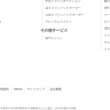
中古ドメインオークション
稼げ
.jpドメインバックオーダー
QR
.comドメインバックオーダー
メー
a
プレミアムドメイン
ビジ
SE
その他サービス
ドメ
NFTドメイン
さら
ドメ
利用規約
Whois
サイトマップ
会社概要
源を管理する非営利団体)の公表数値をもとに集計。gTLDが集計の対象。