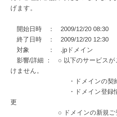
メンテナンスと障害情報のお知らせ
げます。
メール配信システム
メンテナンス・障害情報
ドメインでお小遣い稼ぎ
開始日時 ： 2009/12/20 08:30
月869円～で配信し放題 販売促進
終了日時 ： 2009/12/20 12:30
ドメインパーキング
得に！
お問い合わせ
対象 ： .jpドメイン
メールマーケティング
影響/詳細 ： ○ 以下のサービス
メール・電話・チャットはこ
けません。
メール転送/URL転送
・ドメインの契約
お名前.com 転送Plus
VPS
・ドメイン登録情報
更
販売パートナー制度
Linuxの運用に最適な仮想化環境を用
○ ドメインの新規ご登