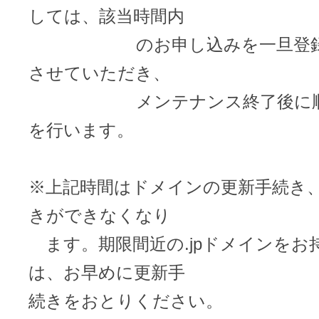
ドメインのセキュリティ診断を
VPS
しては、該当時間内
ドメイン販売パートナー
のお申し込みを一旦登録保
お名前.comネットde診断
させていただき、
API連携や後払いが可能なプログラム
※ 弊社が独自で調査したホスティングシェ
メンテナンス終了後に順次
ています
販売パートナー制度
を行います。
メールアドレスを作成
お名前メール
※上記時間はドメインの更新手続き
Domain ResellerProgram
きができなくなり
ます。期限間近の.jpドメインをお
API Integration,Bulk Discount
440万枚以上の電子証明書発行実績
は、お早めに更新手
Contact us
続きをおとりください。
SSL証明書