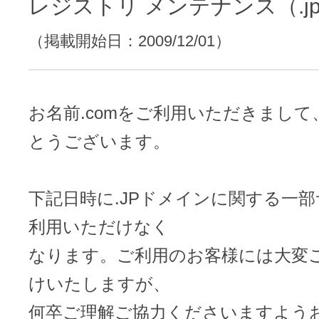
レンタルDNS/セカンダリDNS
レジストリ メンテナンス（.jp
ことが可能です。
（掲載開始日：2009/12/01）
中古ドメインのSEO効果は？
DNS管理サービス
AIホームページパック
サーバー設定のご案内
ドメインの登録/更新/移管料金
設定ガイド一覧
お名前.comをご利用いただきまし
料金一覧
不要になったドメインを安全・簡単
とうございます。
WordPressテーマShop
あんしん廃止
不正利用の報告
下記日時に.JPドメインに関する一
お名前.comなら良質な有料WordPre
ドメイン
永久無料
（ドメインの
利用いただけなく
こちら！）
販価格より安くご購入いただけます
SPAMや違法サイトの報告は
なります。ご利用のお客様には大変
管理画面内での操作制限を可能に
WordPressテーマShop
ドメイン × サーバー同時登録
けいたしますが、
ドメインプロテクション
何卒ご理解ご協力くださいますよう