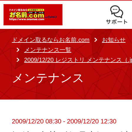
オークション
ドメイン移管
ドメインオプション
サポート
使いやすさと高機能の両立を実現
中古ドメインオークション
独自ドメイン＋サーバーが初期費用0
ドメイン登録者宛のメール転送も可
サービスに関するご不明点を解
る
ドメインの期限を更新する
ドメイン取るならお名前.com
お知らせ
Whois情報公開代行
SSLも無料でコストパフォーマンス
メンテナンス一覧
よくある質問
バックオーダー
ドメイン更新
2009/12/20 レジストリ メンテナンス（.j
レンタルサーバー
ヘルプ
ドメイン更新とは
メンテナンス
.jpドメインバックオーダー
お持ちのドメインを売るなら
.com/.netドメインバックオ
AIホームページパック
ドメイン売買サービス
契約管理画面（お名前.com Navi）
登録者情報変更/ドメインの譲渡e
必要なのはアイディアだけ！ 専門知
2009/12/20 08:30 - 2009/12/20 12:30
お名前.com Naviご利用ガイ
コラム
登録情報変更
も、AIにまかせてホームページを簡