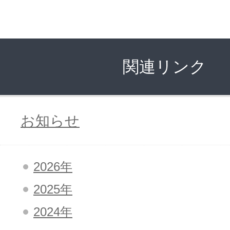
アフィリエイト
ブランド保護対策をかんたんに
関連リンク
ドメインモニタリング
バナー・テキスト広告などの掲載紹
アフィリエイト（成果報酬型
お知らせ
その他
2026年
全Officeアプリが月額で使える
2025年
Microsoft 365
2024年