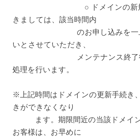
ドメインのセキュリティ診断を
VPS
○ ドメインの新規ご
ドメイン販売パートナー
きましては、該当時間内
お名前.comネットde診断
のお申し込みを一旦登
API連携や後払いが可能なプログラム
※ 弊社が独自で調査したホスティングシェ
いとさせていただき、
ています
販売パートナー制度
メンテナンス終了後に
メールアドレスを作成
処理を行います。
お名前メール
Domain ResellerProgram
※上記時間はドメインの更新手続き
きができなくなり
API Integration,Bulk Discount
440万枚以上の電子証明書発行実績
ます。期限間近の当該ドメイン
Contact us
お客様は、お早めに
SSL証明書