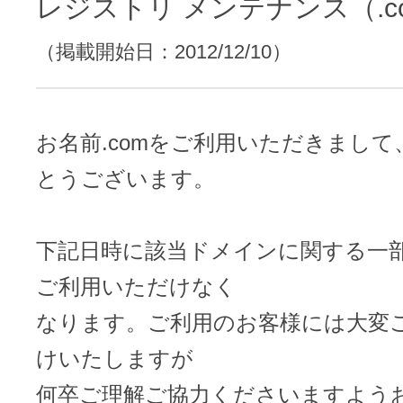
レンタルDNS/セカンダリDNS
レジストリ メンテナンス（.com
ことが可能です。
（掲載開始日：2012/12/10）
中古ドメインのSEO効果は？
DNS管理サービス
AIホームページパック
サーバー設定のご案内
ドメインの登録/更新/移管料金
設定ガイド一覧
お名前.comをご利用いただきまし
料金一覧
不要になったドメインを安全・簡単
とうございます。
WordPressテーマShop
あんしん廃止
不正利用の報告
下記日時に該当ドメインに関する一
お名前.comなら良質な有料WordPre
ドメイン
永久無料
（ドメインの
ご利用いただけなく
こちら！）
販価格より安くご購入いただけます
SPAMや違法サイトの報告は
なります。ご利用のお客様には大変
管理画面内での操作制限を可能に
WordPressテーマShop
ドメイン × サーバー同時登録
けいたしますが
ドメインプロテクション
何卒ご理解ご協力くださいますよう