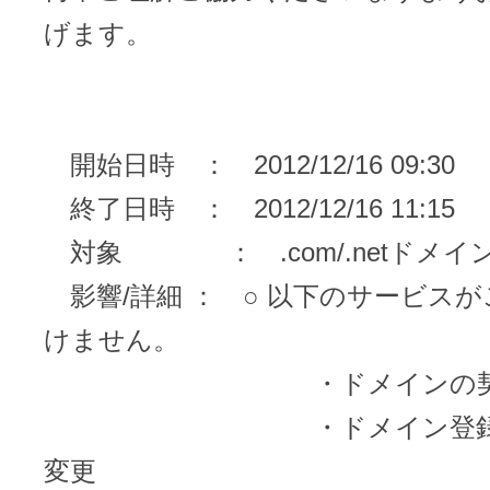
メンテナンスと障害情報のお知らせ
げます。
メール配信システム
メンテナンス・障害情報
ドメインでお小遣い稼ぎ
月869円～で配信し放題 販売促進
開始日時 ： 2012/12/16 09:30
ドメインパーキング
得に！
お問い合わせ
終了日時 ： 2012/12/16 11:15
メールマーケティング
対象 ： .com/.netドメイ
メール・電話・チャットはこ
影響/詳細 ： ○ 以下のサービス
メール転送/URL転送
けません。
お名前.com 転送Plus
VPS
・ドメインの契約
・ドメイン登録情報
販売パートナー制度
Linuxの運用に最適な仮想化環境を用
変更