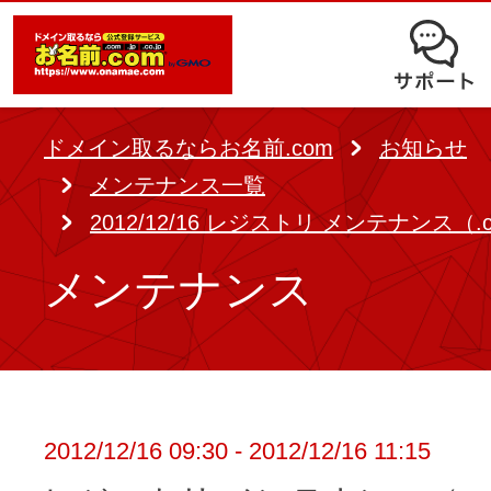
オークション
ドメイン移管
ドメインオプション
サポート
使いやすさと高機能の両立を実現
中古ドメインオークション
独自ドメイン＋サーバーが初期費用0
ドメイン登録者宛のメール転送も可
サービスに関するご不明点を解
る
ドメインの期限を更新する
ドメイン取るならお名前.com
お知らせ
Whois情報公開代行
SSLも無料でコストパフォーマンス
メンテナンス一覧
よくある質問
バックオーダー
ドメイン更新
2012/12/16 レジストリ メンテナンス（.co
レンタルサーバー
ヘルプ
ドメイン更新とは
メンテナンス
.jpドメインバックオーダー
お持ちのドメインを売るなら
.com/.netドメインバックオ
AIホームページパック
ドメイン売買サービス
契約管理画面（お名前.com Navi）
登録者情報変更/ドメインの譲渡e
必要なのはアイディアだけ！ 専門知
2012/12/16 09:30 - 2012/12/16 11:15
お名前.com Naviご利用ガイ
コラム
登録情報変更
も、AIにまかせてホームページを簡