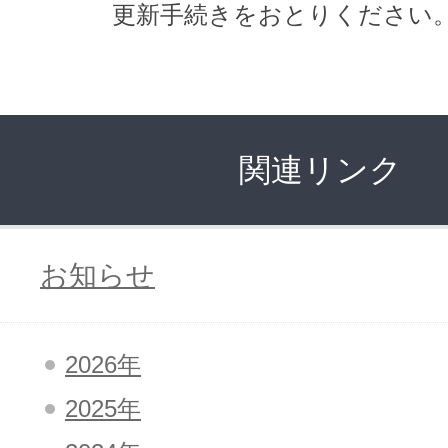
更新手続きをおとりください
アフィリエイト
ブランド保護対策をかんたんに
ドメインモニタリング
バナー・テキスト広告などの掲載紹
関連リンク
アフィリエイト（成果報酬型
その他
お知らせ
全Officeアプリが月額で使える
2026年
Microsoft 365
2025年